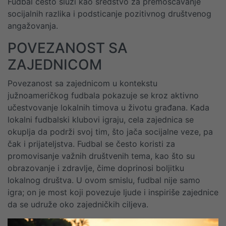
Fudbal često služi kao sredstvo za premošćavanje
socijalnih razlika i podsticanje pozitivnog društvenog
angažovanja.
POVEZANOST SA
ZAJEDNICOM
Povezanost sa zajednicom u kontekstu
južnoameričkog fudbala pokazuje se kroz aktivno
učestvovanje lokalnih timova u životu građana. Kada
lokalni fudbalski klubovi igraju, cela zajednica se
okuplja da podrži svoj tim, što jača socijalne veze, pa
čak i prijateljstva. Fudbal se često koristi za
promovisanje važnih društvenih tema, kao što su
obrazovanje i zdravlje, čime doprinosi boljitku
lokalnog društva. U ovom smislu, fudbal nije samo
igra; on je most koji povezuje ljude i inspiriše zajednice
da se udruže oko zajedničkih ciljeva.