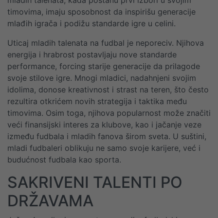
mladih talenata, kada postanu prvi izbori u svojim
timovima, imaju sposobnost da inspirišu generacije
mlađih igrača i podižu standarde igre u celini.
Uticaj mladih talenata na fudbal je neporeciv. Njihova
energija i hrabrost postavljaju nove standarde
performance, forcing starije generacije da prilagode
svoje stilove igre. Mnogi mladici, nadahnjeni svojim
idolima, donose kreativnost i strast na teren, što često
rezultira otkrićem novih strategija i taktika među
timovima. Osim toga, njihova popularnost može značiti
veći finansijski interes za klubove, kao i jačanje veze
između fudbala i mladih fanova širom sveta. U suštini,
mladi fudbaleri oblikuju ne samo svoje karijere, već i
budućnost fudbala kao sporta.
SAKRIVENI TALENTI PO
DRŽAVAMA