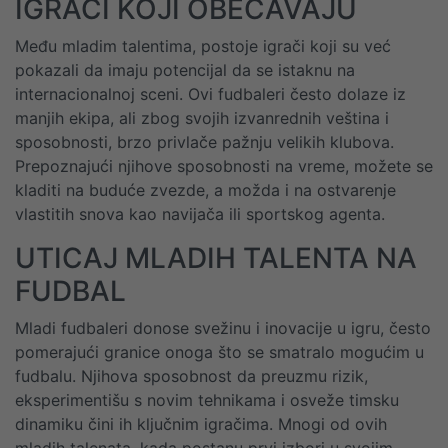
IGRAČI KOJI OBEĆAVAJU
Među mladim talentima, postoje igrači koji su već
pokazali da imaju potencijal da se istaknu na
internacionalnoj sceni. Ovi fudbaleri često dolaze iz
manjih ekipa, ali zbog svojih izvanrednih veština i
sposobnosti, brzo privlače pažnju velikih klubova.
Prepoznajući njihove sposobnosti na vreme, možete se
kladiti na buduće zvezde, a možda i na ostvarenje
vlastitih snova kao navijača ili sportskog agenta.
UTICAJ MLADIH TALENTA NA
FUDBAL
Mladi fudbaleri donose svežinu i inovacije u igru, često
pomerajući granice onoga što se smatralo mogućim u
fudbalu. Njihova sposobnost da preuzmu rizik,
eksperimentišu s novim tehnikama i osveže timsku
dinamiku čini ih ključnim igračima. Mnogi od ovih