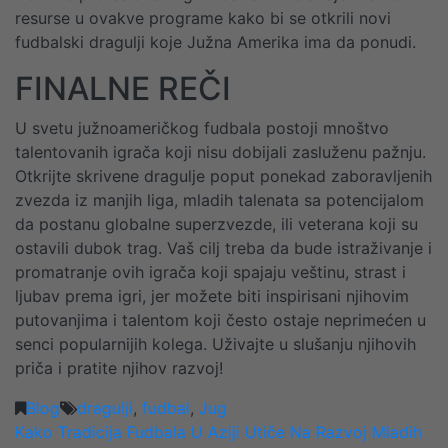
resurse u ovakve programe kako bi se otkrili novi
fudbalski dragulji koje Južna Amerika ima da ponudi.
FINALNE REČI
U svetu južnoameričkog fudbala postoji mnoštvo
talentovanih igrača koji nisu dobijali zasluženu pažnju.
Otkrijte skrivene dragulje poput ponekad zaboravljenih
zvezda iz manjih liga, mladih talenata sa potencijalom
da postanu globalne superzvezde, ili veterana koji su
ostavili dubok trag. Vaš cilj treba da bude istraživanje i
promatranje ovih igrača koji spajaju veštinu, strast i
ljubav prema igri, jer možete biti inspirisani njihovim
putovanjima i talentom koji često ostaje neprimećen u
senci popularnijih kolega. Uživajte u slušanju njihovih
priča i pratite njihov razvoj!
Blog
dragulji
,
fudbal
,
Jug
POST
Kako Tradicija Fudbala U Aziji Utiče Na Razvoj Mladih