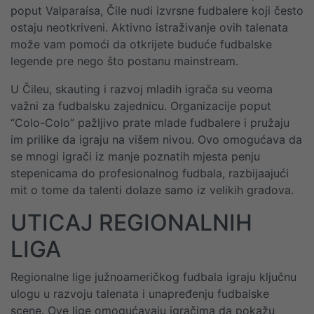
poput Valparaísa, Čile nudi izvrsne fudbalere koji često
ostaju neotkriveni. Aktivno istraživanje ovih talenata
može vam pomoći da otkrijete buduće fudbalske
legende pre nego što postanu mainstream.
U Čileu, skauting i razvoj mladih igrača su veoma
važni za fudbalsku zajednicu. Organizacije poput
“Colo-Colo” pažljivo prate mlade fudbalere i pružaju
im prilike da igraju na višem nivou. Ovo omogućava da
se mnogi igrači iz manje poznatih mjesta penju
stepenicama do profesionalnog fudbala, razbijaajući
mit o tome da talenti dolaze samo iz velikih gradova.
UTICAJ REGIONALNIH
LIGA
Regionalne lige južnoameričkog fudbala igraju ključnu
ulogu u razvoju talenata i unapređenju fudbalske
scene. Ove lige omogućavaju igračima da pokažu