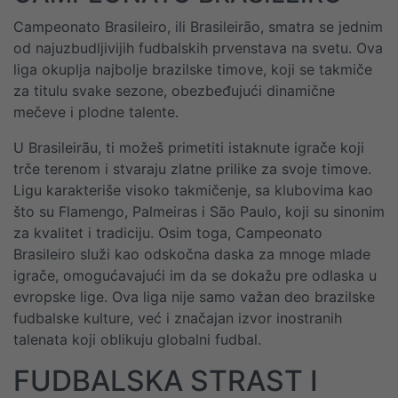
Campeonato Brasileiro, ili Brasileirão, smatra se jednim
od najuzbudljivijih fudbalskih prvenstava na svetu. Ova
liga okuplja najbolje brazilske timove, koji se takmiče
za titulu svake sezone, obezbeđujući dinamične
mečeve i plodne talente.
U Brasileirãu, ti možeš primetiti istaknute igrače koji
trče terenom i stvaraju zlatne prilike za svoje timove.
Ligu karakteriše visoko takmičenje, sa klubovima kao
što su Flamengo, Palmeiras i São Paulo, koji su sinonim
za kvalitet i tradiciju. Osim toga, Campeonato
Brasileiro služi kao odskočna daska za mnoge mlade
igrače, omogućavajući im da se dokažu pre odlaska u
evropske lige. Ova liga nije samo važan deo brazilske
fudbalske kulture, već i značajan izvor inostranih
talenata koji oblikuju globalni fudbal.
FUDBALSKA STRAST I