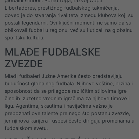
globalni simboli. Pored toga, razvoj Copa
Libertadores, prestižnog fudbalskog takmičenja,
doveo je do stvaranja rivaliteta između klubova koji su
postali legendarni. Ovi ključni momenti ne samo da su
oblikovali fudbal u regionu, već su i uticali na globalnu
sportsku kulturu.
MLAĐE FUDBALSKE
ZVEZDE
Mlađi fudbaleri Južne Amerike često predstavljaju
budućnost globalnog fudbala. Njihove veštine, brzina i
sposobnost da se prilagode različitim stilovima igre
čine ih izuzetno vrednim igračima za njihove timove i
ligu. Agentima, skautima i navijačima važno je
prepoznati ove talente pre nego što postanu zvezde,
jer njihova karijera i uspesi često diriguju promenama u
fudbalskom svetu.