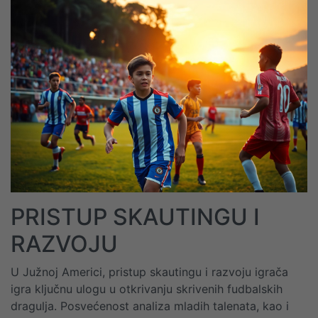
PRISTUP SKAUTINGU I
RAZVOJU
U Južnoj Americi, pristup skautingu i razvoju igrača
igra ključnu ulogu u otkrivanju skrivenih fudbalskih
dragulja. Posvećenost analiza mladih talenata, kao i