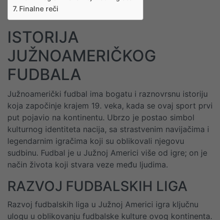
Finalne reči
ISTORIJA
JUŽNOAMERIČKOG
FUDBALA
Južnoamerički fudbal ima bogatu i raznovrsnu istoriju
koja započinje krajem 19. veka, kada se ovaj sport prvi
put pojavio na kontinentu. Ubrzo je postao simbol
kulturnog identiteta nacija, sa strastvenim navijačima i
legendarnim igračima koji su oblikovali njegovu
sudbinu. Fudbal je u Južnoj Americi više od igre; on je
način života koji stvara veze među ljudima.
RAZVOJ FUDBALSKIH LIGA
Razvoj fudbalskih liga u Južnoj Americi igra ključnu
ulogu u oblikovanju fudbalske kulture ovog kontinenta.