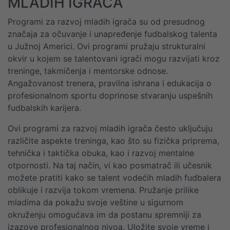
MLADIH IGRAČA
Programi za razvoj mladih igrača su od presudnog
značaja za očuvanje i unapređenje fudbalskog talenta
u Južnoj Americi. Ovi programi pružaju strukturalni
okvir u kojem se talentovani igrači mogu razvijati kroz
treninge, takmičenja i mentorske odnose.
Angažovanost trenera, pravilna ishrana i edukacija o
profesionalnom sportu doprinose stvaranju uspešnih
fudbalskih karijera.
Ovi programi za razvoj mladih igrača često uključuju
različite aspekte treninga, kao što su fizička priprema,
tehnička i taktička obuka, kao i razvoj mentalne
otpornosti. Na taj način, vi kao posmatrač ili učesnik
možete pratiti kako se talent vodećih mladih fudbalera
oblikuje i razvija tokom vremena. Pružanje prilike
mladima da pokažu svoje veštine u sigurnom
okruženju omogućava im da postanu spremniji za
izazove profesionalnog nivoa. Uložite svoje vreme i