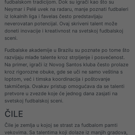
fudbalskom tradicijom. Dok su igrači kao što su
Neymar i Pelé uvek na radaru, manje poznati fudbaleri
iz lokalnih liga i favelas često predstavljaju
neverovatan potencijal. Ovaj skriveni talent može
doneti inovacije i kreativnost na svetskoj fudbalskoj
sceni.
Fudbalske akademije u Brazilu su poznate po tome što
razvijaju mlađe talente kroz strpljenje i posvećenost.
Na primer, igrači iz Novog Santos kluba često prolaze
kroz rigorozne obuke, gde se uči ne samo veština s
loptom, već i timska koordinacija i poštovanje
takmičenja. Ovakav pristup omogućava da se talenti
pretvore u zvezde koje će jednog dana zasjati na
svetskoj fudbalskoj sceni.
ČILE
Čile je zemlja u kojoj se strast za fudbalom pamti
vekovima. Sa talentima koji dolaze iz manjih gradova,