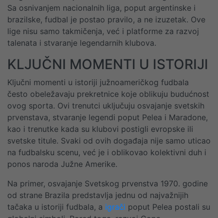
Sa osnivanjem nacionalnih liga, poput argentinske i
brazilske, fudbal je postao pravilo, a ne izuzetak. Ove
lige nisu samo takmičenja, već i platforme za razvoj
talenata i stvaranje legendarnih klubova.
KLJUČNI MOMENTI U ISTORIJI
Ključni momenti u istoriji južnoameričkog fudbala
često obeležavaju prekretnice koje oblikuju budućnost
ovog sporta. Ovi trenutci uključuju osvajanje svetskih
prvenstava, stvaranje legendi poput Pelea i Maradone,
kao i trenutke kada su klubovi postigli evropske ili
svetske titule. Svaki od ovih događaja nije samo uticao
na fudbalsku scenu, već je i oblikovao kolektivni duh i
ponos naroda Južne Amerike.
Na primer, osvajanje Svetskog prvenstva 1970. godine
od strane Brazila predstavlja jednu od najvažnijih
tačaka u istoriji fudbala, a
igrači
poput Pelea postali su