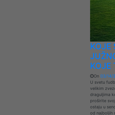
KOJE 
JUŽN
KOJE 
On
03/14/
U svetu fudb
velikim zvez
draguljima k
proširite svo
ostaju u sen
od najboljih