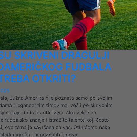
SU SKRIVENI DRAGULJI
OAMERIČKOG FUDBALA
TREBA OTKRITI?
2025
ala, Južna Amerika nije poznata samo po svojim
dama i legendarnim timovima, već i po skrivenim
oji čekaju da budu otkriveni. Ako želite da
je fudbalsko znanje i istražite talente koji često
ci, ova tema je savršena za vas. Otkrićemo neke
 mladih igrača i nepoznatih timova.