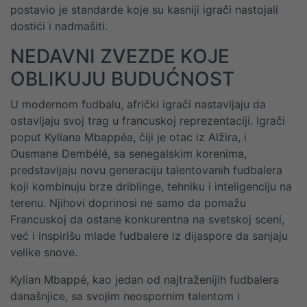
postavio je standarde koje su kasniji igrači nastojali
dostići i nadmašiti.
NEDAVNI ZVEZDE KOJE
OBLIKUJU BUDUĆNOST
U modernom fudbalu, afrički igrači nastavljaju da
ostavljaju svoj trag u francuskoj reprezentaciji. Igrači
poput Kyliana Mbappéa, čiji je otac iz Alžira, i
Ousmane Dembélé, sa senegalskim korenima,
predstavljaju novu generaciju talentovanih fudbalera
koji kombinuju brze driblinge, tehniku i inteligenciju na
terenu. Njihovi doprinosi ne samo da pomažu
Francuskoj da ostane konkurentna na svetskoj sceni,
već i inspirišu mlade fudbalere iz dijaspore da sanjaju
velike snove.
Kylian Mbappé, kao jedan od najtraženijih fudbalera
današnjice, sa svojim neospornim talentom i