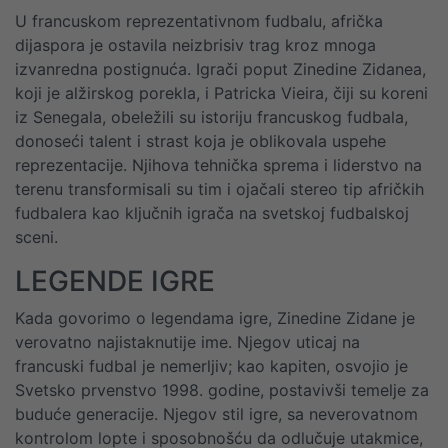
U francuskom reprezentativnom fudbalu, afrička
dijaspora je ostavila neizbrisiv trag kroz mnoga
izvanredna postignuća. Igrači poput Zinedine Zidanea,
koji je alžirskog porekla, i Patricka Vieira, čiji su koreni
iz Senegala, obeležili su istoriju francuskog fudbala,
donoseći talent i strast koja je oblikovala uspehe
reprezentacije. Njihova tehnička sprema i liderstvo na
terenu transformisali su tim i ojačali stereo tip afričkih
fudbalera kao ključnih igrača na svetskoj fudbalskoj
sceni.
LEGENDE IGRE
Kada govorimo o legendama igre, Zinedine Zidane je
verovatno najistaknutije ime. Njegov uticaj na
francuski fudbal je nemerljiv; kao kapiten, osvojio je
Svetsko prvenstvo 1998. godine, postavivši temelje za
buduće generacije. Njegov stil igre, sa neverovatnom
kontrolom lopte i sposobnošću da odlučuje utakmice,