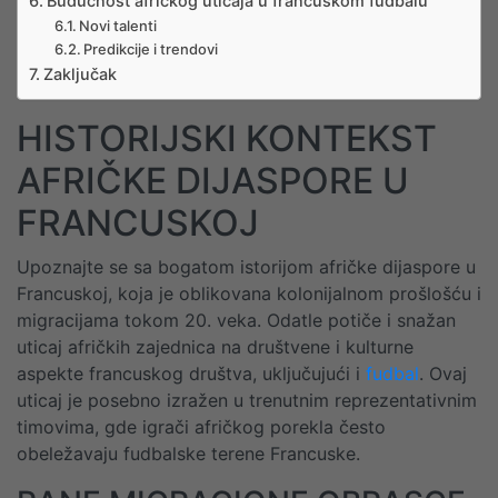
Budućnost afričkog uticaja u francuskom fudbalu
Novi talenti
Predikcije i trendovi
Zaključak
HISTORIJSKI KONTEKST
AFRIČKE DIJASPORE U
FRANCUSKOJ
Upoznajte se sa bogatom istorijom afričke dijaspore u
Francuskoj, koja je oblikovana kolonijalnom prošlošću i
migracijama tokom 20. veka. Odatle potiče i snažan
uticaj afričkih zajednica na društvene i kulturne
aspekte francuskog društva, uključujući i
fudbal
. Ovaj
uticaj je posebno izražen u trenutnim reprezentativnim
timovima, gde igrači afričkog porekla često
obeležavaju fudbalske terene Francuske.