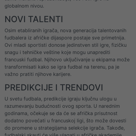
globalnom nivou.
NOVI TALENTI
Osim etabliranih igrača, nova generacija talentovanih
fudbalera iz afričke dijaspore postaje sve primetnija.
Ovi mladi sportisti donose jedinstven stil igre, fizičku
snagu i tehničke veštine koje mogu unaprediti
francuski fudbal. Njihovo uključivanje u ekipama može
transformisati kako se igra fudbal na terenu, pa je
važno pratiti njihove karijere.
PREDIKCIJE I TRENDOVI
U svetu fudbala, predikcije igraju ključnu ulogu u
razumevanju budućnosti ovog sporta. U narednim
godinama, očekuje se da će se afrička prisutnost
dodatno povećati u francuskoj ligi, što može dovesti
do promene u strategijama selekcije igrača. Takođe,
fudbalski skauti će više ulagati u afričke akademije,