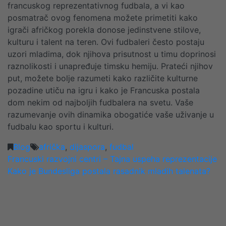
francuskog reprezentativnog fudbala, a vi kao
posmatrač ovog fenomena možete primetiti kako
igrači afričkog porekla donose jedinstvene stilove,
kulturu i talent na teren. Ovi fudbaleri često postaju
uzori mladima, dok njihova prisutnost u timu doprinosi
raznolikosti i unapređuje timsku hemiju. Prateći njihov
put, možete bolje razumeti kako različite kulturne
pozadine utiču na igru i kako je Francuska postala
dom nekim od najboljih fudbalera na svetu. Vaše
razumevanje ovih dinamika obogatiće vaše uživanje u
fudbalu kao sportu i kulturi.
Blog
afrička
,
dijaspora
,
fudbal
POST
Francuski razvojni centri – Tajna uspeha reprezentacije
Kako je Bundesliga postala rasadnik mladih talenata?
NAVIGATION