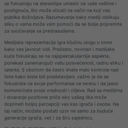
se fokusiraju na stereotipe umesto na vaše veštine i
postignuća, što može uticati na način na koji vas
publika doživljava. Razumevanje kako mediji oblikuju
sliku o vama može vam pomoći da se bolje pripremite
za suočavanje sa predrasudama.
Medijska reprezentacija igra ključnu ulogu u tome
kako vas javnost vidi. Prečesto, novinari i medijske
kuće fokusiraju se na najspektakularnije aspekte,
ponekad zanemarujući vašu posvećenost, radnu etiku i
talente. S obzirom da često imate malo kontrole nad
time kako biste bili predstavljeni, važno je da se
fokusirate na svoje performanse na terenu i da jasno
komunicirate svoje vrednosti i ciljeve. Rad sa medijima
i stvaranje pozitivne priče oko vašeg lika može
doprineti boljoj percepciji vas kao igrača i osobe. Na
taj način, možete postati uzor ne samo za buduće
generacije igrača, već i za širu zajednicu.