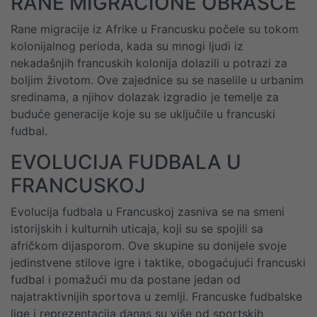
RANE MIGRACIONE OBRASCE
Rane migracije iz Afrike u Francusku počele su tokom
kolonijalnog perioda, kada su mnogi ljudi iz
nekadašnjih francuskih kolonija dolazili u potrazi za
boljim životom. Ove zajednice su se naselile u urbanim
sredinama, a njihov dolazak izgradio je temelje za
buduće generacije koje su se uključile u francuski
fudbal.
EVOLUCIJA FUDBALA U
FRANCUSKOJ
Evolucija fudbala u Francuskoj zasniva se na smeni
istorijskih i kulturnih uticaja, koji su se spojili sa
afričkom dijasporom. Ove skupine su donijele svoje
jedinstvene stilove igre i taktike, obogaćujući francuski
fudbal i pomažući mu da postane jedan od
najatraktivnijih sportova u zemlji. Francuske fudbalske
lige i reprezentacija danas su više od sportskih