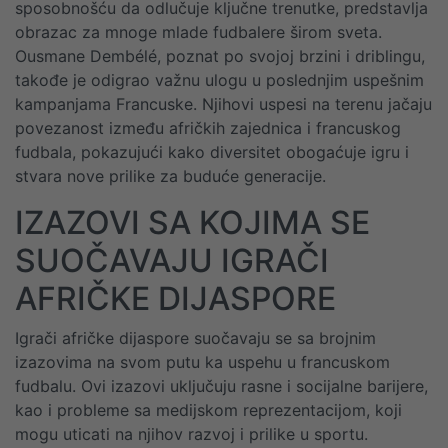
sposobnošću da odlučuje ključne trenutke, predstavlja
obrazac za mnoge mlade fudbalere širom sveta.
Ousmane Dembélé, poznat po svojoj brzini i driblingu,
takođe je odigrao važnu ulogu u poslednjim uspešnim
kampanjama Francuske. Njihovi uspesi na terenu jačaju
povezanost između afričkih zajednica i francuskog
fudbala, pokazujući kako diversitet obogaćuje igru i
stvara nove prilike za buduće generacije.
IZAZOVI SA KOJIMA SE
SUOČAVAJU IGRAČI
AFRIČKE DIJASPORE
Igrači afričke dijaspore suočavaju se sa brojnim
izazovima na svom putu ka uspehu u francuskom
fudbalu. Ovi izazovi uključuju rasne i socijalne barijere,
kao i probleme sa medijskom reprezentacijom, koji
mogu uticati na njihov razvoj i prilike u sportu.