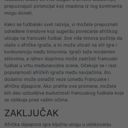
prepoznajući potencijal koji mladima iz tog kontinenta
mogu doneti.
Kako se fudbalski svet razvija, vi možete prepoznati
određene trendove koji sugerišu povećanje afričkog
uticaja na francuski fudbal. Sve više timova počinje da
ulaže u afričke igrače, a to može uticati na stil igre i
konkurenciju među timovima. Igrači teže modernim
stilovima, a njihov doprinos može zadržati francuski
fudbal u vrhu međunarodne scene. Očekuje se i rast
popularnosti afričkih igrača među navijačima, što
dodatno može osnažiti veze između Francuske i
afričke dijaspore. Ako pratite ove promene, možete
biti deo uzbudljive budućnosti francuskog fudbala koja
se oblikuje pred vašim očima.
ZAKLJUČAK
Afrička dijaspora igra ključnu ulogu u oblikovanju