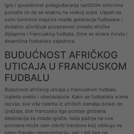
igre i sposobnost prilagođavanja različitim stilovima
pomaže im da se istaknu na velikoj sceni. Uspeh na
ovim turnirima inspirira mlađe generacije fudbalera i
dodatno učvršćuje povezanost između afričke
dijaspore i francuskog fudbala, čime se stvara čvrsta i
dinamična fudbalska zajednica.
BUDUĆNOST AFRIČKOG
UTICAJA U FRANCUSKOM
FUDBALU
Budućnost afričkog uticaja u francuskom fudbalu
izgleda svetlo i obećavajuće. Kako se fudbalska scena
razvija, sve više talenta iz afričkih zemalja dolazi do
izražaja, dok francuska liga postaje globalna
destinacija za mlade igrače. Vaša pažnja na ove
promene može vam otkriti trendove koji oblikuju ne
samo fransku reprezentaciju, već i stil igre na