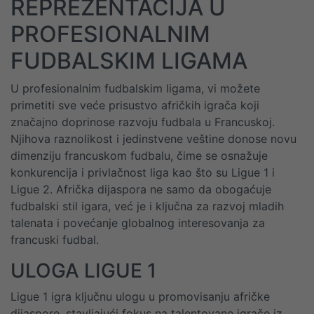
REPREZENTACIJA U
PROFESIONALNIM
FUDBALSKIM LIGAMA
U profesionalnim fudbalskim ligama, vi možete
primetiti sve veće prisustvo afričkih igrača koji
značajno doprinose razvoju fudbala u Francuskoj.
Njihova raznolikost i jedinstvene veštine donose novu
dimenziju francuskom fudbalu, čime se osnažuje
konkurencija i privlačnost liga kao što su Ligue 1 i
Ligue 2. Afrička dijaspora ne samo da obogaćuje
fudbalski stil igara, već je i ključna za razvoj mladih
talenata i povećanje globalnog interesovanja za
francuski fudbal.
ULOGA LIGUE 1
Ligue 1 igra ključnu ulogu u promovisanju afričke
dijaspore, stavljajući fokus na talentovane igrače iz