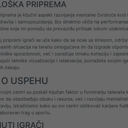
LOŠKA PRIPREMA
riprema je ključni aspekt razvijanja mentalne čvrstoće ko
ravlja i samopouzdanja, što direktno utiče na performanse n
tine koje im pomažu da prevaziđu pritisak tokom utakmica
j pripremi igrači se uče kako da se nose sa stresom, održa
pasnih situacija na terenu omogućava im da izgrade otporno
ološke sposobnosti, već i osnažuje timsku koheziju i zajedn
čujući tehnike vizualizacije i relaksacije, pomažete svojim 
ih čekaju.
 O USPEHU
vojni centri su postali ključan faktor u formiranju talenata
mo da obezbeđuju obuku i resurse, već i razvijaju mentalite
vlju, istražićemo kako su ovi centri oblikovali karijere fu
zaboravan trag u sportu.
UTI IGRAČI