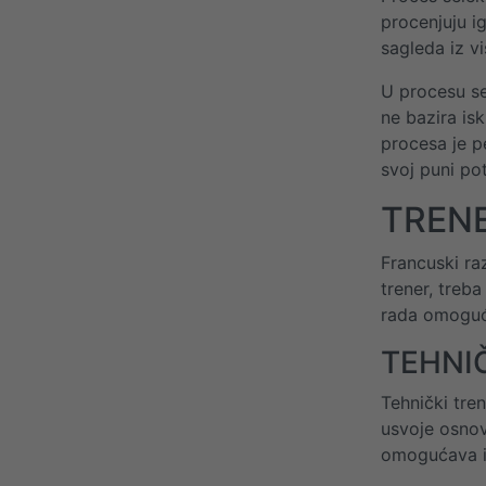
procenjuju ig
sagleda iz v
U procesu se
ne bazira is
procesa je p
svoj puni po
TRENE
Francuski raz
trener, treb
rada omoguća
TEHNI
Tehnički tre
usvoje osnov
omogućava ig