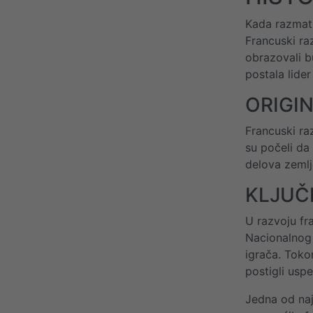
Kada razmatr
Francuski ra
obrazovali b
postala lider
ORIGI
Francuski ra
su počeli da 
delova zemlj
KLJUČ
U razvoju fr
Nacionalnog 
igrača. Toko
postigli usp
Jedna od naj