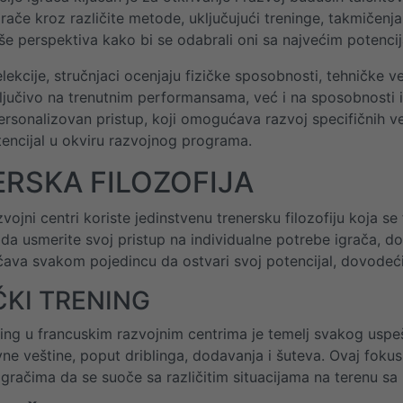
rače kroz različite metode, uključujući treninge, takmičenja
iše perspektiva kako bi se odabrali oni sa najvećim potenci
lekcije, stručnjaci ocenjaju fizičke sposobnosti, tehničke 
ključivo na trenutnim performansama, već i na sposobnosti
ersonalizovan pristup, koji omogućava razvoj specifičnih veš
tencijal u okviru razvojnog programa.
RSKA FILOZOFIJA
vojni centri koriste jedinstvenu trenersku filozofiju koja se
a da usmerite svoj pristup na individualne potrebe igrača, 
va svakom pojedincu da ostvari svoj potencijal, dovodeći t
ČKI TRENING
ning u francuskim razvojnim centrima je temelj svakog uspe
ne veštine, poput driblinga, dodavanja i šuteva. Ovaj fok
račima da se suoče sa različitim situacijama na terenu sa