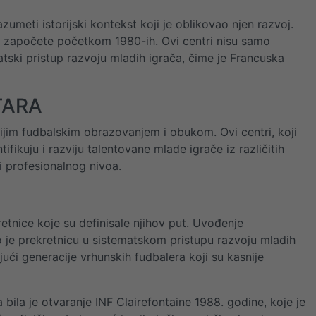
meti istorijski kontekst koji je oblikovao njen razvoj.
 su započete početkom 1980-ih. Ovi centri nisu samo
atski pristup razvoju mladih igrača, čime je Francuska
TARA
nijim fudbalskim obrazovanjem i obukom. Ovi centri, koji
tifikuju i razviju talentovane mlade igrače iz različitih
i profesionalnog nivoa.
etnice koje su definisale njihov put. Uvođenje
 je prekretnicu u sistematskom pristupu razvoju mladih
ći generacije vrhunskih fudbalera koji su kasnije
bila je otvaranje INF Clairefontaine 1988. godine, koje je