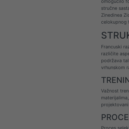
omogućilo fo
stručne sast
Zinedinea Zi
celokupnog f
STRU
Francuski ra
različite asp
podržava tal
vrhunskom r
TRENI
Važnost tren
materijalima
projektovani 
PROCE
Proces selek