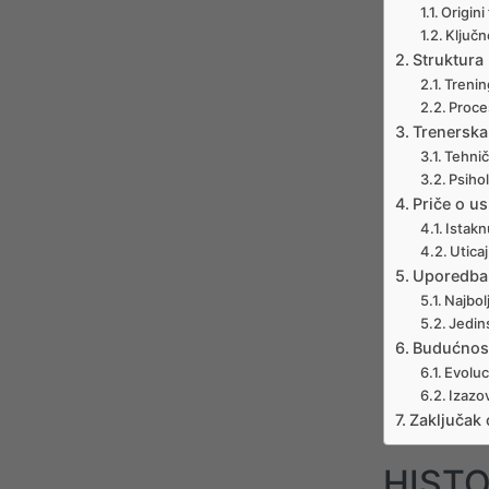
Origini
Ključn
Struktura
Trenin
Proces
Trenerska 
Tehnič
Psiho
Priče o u
Istaknu
Utica
Uporedba
Najbol
Jedin
Budućnos
Evoluci
Izazo
Zaključak 
HISTO