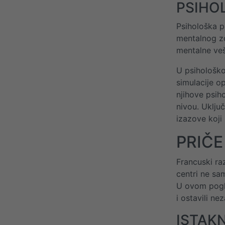
PSIHO
Psihološka p
mentalnog zd
mentalne veš
U psihološko
simulacije o
njihove psih
nivou. Uklju
izazove koji 
PRIČE
Francuski raz
centri ne sa
U ovom pogla
i ostavili ne
ISTAKN