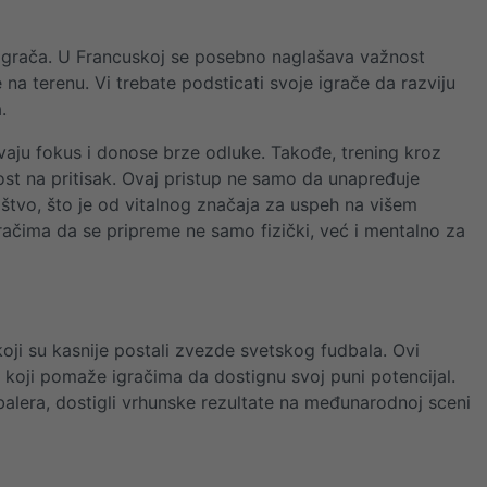
d igrača. U Francuskoj se posebno naglašava važnost
a terenu. Vi trebate podsticati svoje igrače da razviju
.
vaju fokus i donose brze odluke. Takođe, trening kroz
st na pritisak. Ovaj pristup ne samo da unapređuje
ištvo, što je od vitalnog značaja za uspeh na višem
igračima da se pripreme ne samo fizički, već i mentalno za
 koji su kasnije postali zvezde svetskog fudbala. Ovi
t koji pomaže igračima da dostignu svoj puni potencijal.
dbalera, dostigli vrhunske rezultate na međunarodnoj sceni