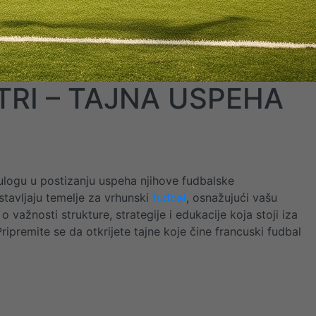
RI – TAJNA USPEHA
 ulogu u postizanju uspeha njihove fudbalske
stavljaju temelje za vrhunski
fudbal
, osnažujući vašu
važnosti strukture, strategije i edukacije koja stoji iza
ipremite se da otkrijete tajne koje čine francuski fudbal