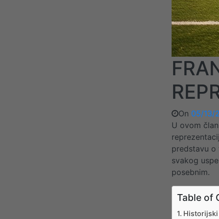
FRAN
REP
On
05/13/
U ovom člank
reprezentacij
predstavu o t
svakog uspeš
posebnim.
Table of 
Historijsk