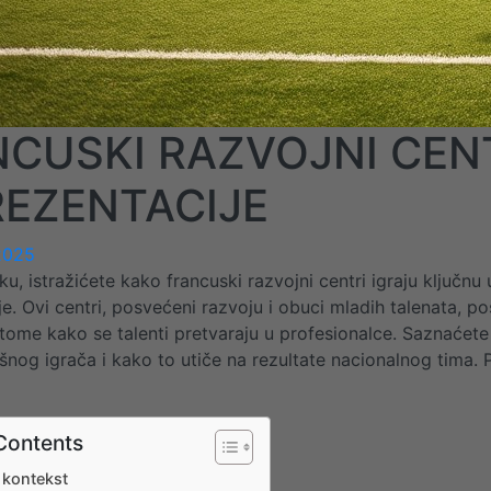
CUSKI RAZVOJNI CENT
REZENTACIJE
2025
u, istražićete kako francuski razvojni centri igraju ključnu
e. Ovi centri, posvećeni razvoju i obuci mladih talenata, po
ome kako se talenti pretvaraju u profesionalce. Saznaćete o 
nog igrača i kako to utiče na rezultate nacionalnog tima. Pr
Contents
i kontekst