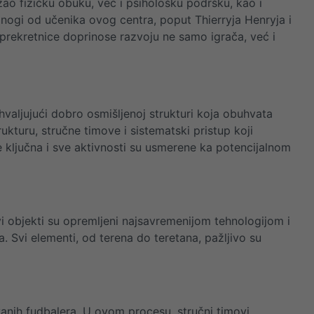
ao fizičku obuku, već i psihološku podršku, kao i
ogi od učenika ovog centra, poput Thierryja Henryja i
 prekretnice doprinose razvoju ne samo igrača, već i
hvaljujući dobro osmišljenoj strukturi koja obuhvata
rukturu, stručne timove i sistematski pristup koji
 ključna i sve aktivnosti su usmerene ka potencijalnom
i objekti su opremljeni najsavremenijom tehnologijom i
 Svi elementi, od terena do teretana, pažljivo su
ovanih fudbalera. U ovom procesu, stručni timovi