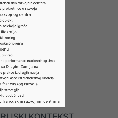
 francuskih razvojnih centara
e prekretnice u razvoju
 razvojnog centra
g objekti
 selekcije igrača
filozofija
ki trening
loška priprema
spehu
ti igrači
j na performanse nacionalnog tima
 sa Drugim Zemljama
je prakse iz drugih nacija
stveni aspekti francuskog modela
t francuskog razvoja
ja strategija
vi u budućnosti
o francuskim razvojnim centrima
RIJSKI KONTEKST