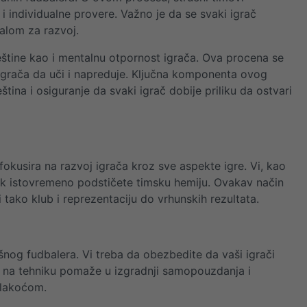
 i individualne provere. Važno je da se svaki igrač
jalom za razvoj.
veštine kao i mentalnu otpornost igrača. Ova procena se
 igrača da uči i napreduje. Ključna komponenta ovog
tina i osiguranje da svaki igrač dobije priliku da ostvari
 fokusira na razvoj igrača kroz sve aspekte igre. Vi, kao
dok istovremeno podstičete timsku hemiju. Ovakav način
ako klub i reprezentaciju do vrhunskih rezultata.
šnog fudbalera. Vi treba da obezbedite da vaši igrači
us na tehniku pomaže u izgradnji samopouzdanja i
 lakoćom.