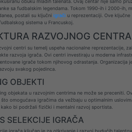
kusiranu obuku mladih talenata. Ovaj centar nije samo pruž
anke sa fudbalskim legendama. Tokom 1990-ih i 2000-ih, mn
danea, postali su ključni
igrači
u reprezentaciji. Ove ključne
udbalskog sistema u Francuskoj.
KTURA RAZVOJNOG CENTRA
zvojni centri su temelj uspeha nacionalne reprezentacije, za
ekte razvoja igrača. Ovi centri investiraju u moderna infrast
entovane igrače tokom njihovog odrastanja. Organizacija je
azvoju svakog pojedinca.
NG OBJEKTI
ing objekata u razvojnim centrima ne može se preceniti. Ov
, što omogućava igračima da vežbaju u optimalnim uslovima.
kako bi podržali fizički i mentalni razvoj sportista.
S SELEKCIJE IGRAČA
cije igrača ključan je za otkrivanje i razvoj budućih talent