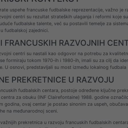
ate uspehe francuske fudbalske reprezentacije, važno je razu
zvojni centri su rezultat strateških ulaganja i reformi koje
uduće fudbalske talente, već su postavili temelje za sistem
 u fudbalskoj zajednici.
NI FRANCUSKIH RAZVOJNIH CEN
zvojni centri su nastali kao odgovor na potrebu za kvalitet
se formiraju tokom 1970-ih i 1980-ih, imali su za cilj da iden
e. U osnovi, predstavljali su most između lokalnog fudbala 
NE PREKRETNICE U RAZVOJU
ancuskih fudbalskih centara, postoje određene ključne prekr
centra za obuku (INF Clairefontaine) 1988. godine označilo
m godina, ovaj centar je postao sinonim za uspeh, obučavaju
ehe na međunarodnoj sceni.
važnijih prekretnica u razvoju francuskih fudbalskih centara 