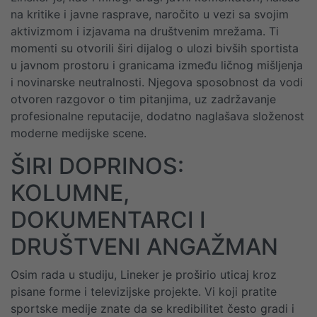
na kritikе i javne rasprave, naročito u vezi sa svojim
aktivizmom i izjavama na društvenim mrežama. Ti
momenti su otvorili širi dijalog o ulozi bivših sportista
u javnom prostoru i granicama između ličnog mišljenja
i novinarske neutralnosti. Njegova sposobnost da vodi
otvoren razgovor o tim pitanjima, uz zadržavanje
profesionalne reputacije, dodatno naglašava složenost
moderne medijske scene.
ŠIRI DOPRINOS:
KOLUMNE,
DOKUMENTARCI I
DRUŠTVENI ANGAŽMAN
Osim rada u studiju, Lineker je proširio uticaj kroz
pisane forme i televizijske projekte. Vi koji pratite
sportske medije znate da se kredibilitet često gradi i