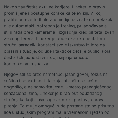
Nakon završetka aktivne karijere, Lineker je pravio
promišljene i postupne korake ka televiziji. Vi koji
pratite puteve fudbalera u medijima znate da prelazak
nije automatski; potreban je trening, prilagođavanje
stilu rada pred kamerama i izgradnja kredibiliteta izvan
zelenog terena. Lineker je počeo kao komentator i
stručni saradnik, koristeći svoje iskustvo iz igre da
objasni situacije, odluke i taktičke detalje publici koja
često želi jednostavna objašnjenja umesto
komplikovanih analiza.
Njegov stil se brzo nametnuo: jasan govor, fokus na
suštinu i sposobnost da objasni zašto se nešto
dogodilo, a ne samo šta jeste. Umesto prenaglašenog
senzacionalizma, Lineker je birao put pouzdanog
stručnjaka koji sluša sagovornike i postavlja prava
pitanja. To mu je omogućilo da postane stalno prisutno
lice u studijskim programima, a vremenom i jedan od