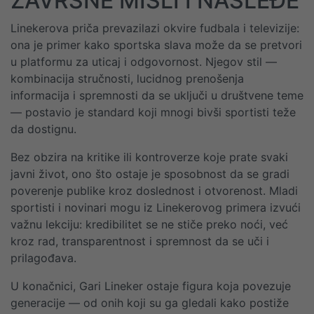
ZAVRŠNE MISLI I NASLEĐE
Linekerova priča prevazilazi okvire fudbala i televizije:
ona je primer kako sportska slava može da se pretvori
u platformu za uticaj i odgovornost. Njegov stil —
kombinacija stručnosti, lucidnog prenošenja
informacija i spremnosti da se uključi u društvene teme
— postavio je standard koji mnogi bivši sportisti teže
da dostignu.
Bez obzira na kritike ili kontroverze koje prate svaki
javni život, ono što ostaje je sposobnost da se gradi
poverenje publike kroz doslednost i otvorenost. Mladi
sportisti i novinari mogu iz Linekerovog primera izvući
važnu lekciju: kredibilitet se ne stiče preko noći, već
kroz rad, transparentnost i spremnost da se uči i
prilagođava.
U konačnici, Gari Lineker ostaje figura koja povezuje
generacije — od onih koji su ga gledali kako postiže