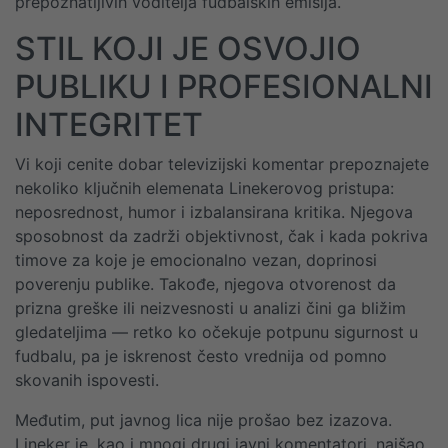
prepoznatljivih voditelja fudbalskih emisija.
STIL KOJI JE OSVOJIO
PUBLIKU I PROFESIONALNI
INTEGRITET
Vi koji cenite dobar televizijski komentar prepoznajete
nekoliko ključnih elemenata Linekerovog pristupa:
neposrednost, humor i izbalansirana kritika. Njegova
sposobnost da zadrži objektivnost, čak i kada pokriva
timove za koje je emocionalno vezan, doprinosi
poverenju publike. Takođe, njegova otvorenost da
prizna greške ili neizvesnosti u analizi čini ga bližim
gledateljima — retko ko očekuje potpunu sigurnost u
fudbalu, pa je iskrenost često vrednija od pomno
skovanih ispovesti.
Međutim, put javnog lica nije prošao bez izazova.
Lineker je, kao i mnogi drugi javni komentatori, naišao