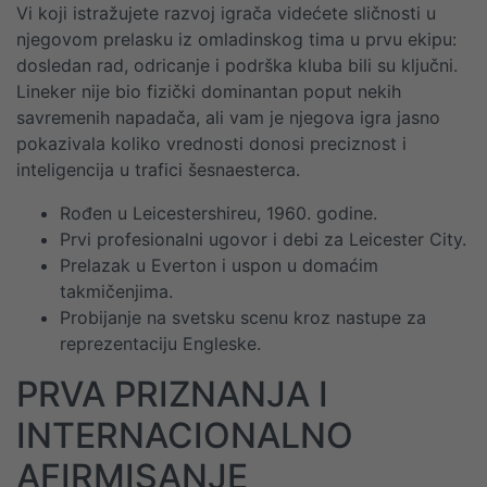
Vi koji istražujete razvoj igrača videćete sličnosti u
njegovom prelasku iz omladinskog tima u prvu ekipu:
dosledan rad, odricanje i podrška kluba bili su ključni.
Lineker nije bio fizički dominantan poput nekih
savremenih napadača, ali vam je njegova igra jasno
pokazivala koliko vrednosti donosi preciznost i
inteligencija u trafici šesnaesterca.
Rođen u Leicestershireu, 1960. godine.
Prvi profesionalni ugovor i debi za Leicester City.
Prelazak u Everton i uspon u domaćim
takmičenjima.
Probijanje na svetsku scenu kroz nastupe za
reprezentaciju Engleske.
PRVA PRIZNANJA I
INTERNACIONALNO
AFIRMISANJE