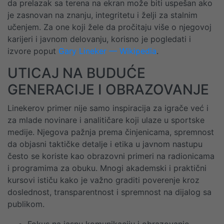
da prelazak sa terena na ekran može biti uspešan ako
je zasnovan na znanju, integritetu i želji za stalnim
učenjem. Za one koji žele da pročitaju više o njegovoj
karijeri i javnom delovanju, korisno je pogledati i
izvore poput
Gary Lineker — Wikipedia
.
UTICAJ NA BUDUĆE
GENERACIJE I OBRAZOVANJE
Linekerov primer nije samo inspiracija za igrače već i
za mlade novinare i analitičare koji ulaze u sportske
medije. Njegova pažnja prema činjenicama, spremnost
da objasni taktičke detalje i etika u javnom nastupu
često se koriste kao obrazovni primeri na radionicama
i programima za obuku. Mnogi akademski i praktični
kursovi ističu kako je važno graditi poverenje kroz
doslednost, transparentnost i spremnost na dijalog sa
publikom.