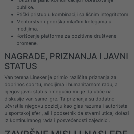
Fokus na jasnu komunikaciju i obrazovanje
publike.
Etički pristup u kombinaciji sa ličnim integritetom.
Mentorstvo i podrška mlađim kolegama u
medijima.
Korišćenje platforme za pozitivne društvene
promene.
NAGRADE, PRIZNANJA I JAVNI
STATUS
Van terena Lineker je primio različita priznanja za
doprinos sportu, medijima i humanitarnom radu, a
njegov javni status omogućio mu je da utiče na
diskusije van same igre. Ta priznanja su dodatno
učvrstila njegovu poziciju kao glas razuma i autoriteta
u sportskoj sferi, ali i podsetnik da stvarni uticaj dolazi
iz kontinuiranog rada i posvećenosti zajednici.