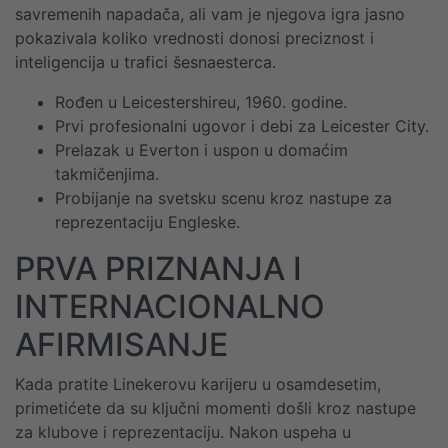
savremenih napadača, ali vam je njegova igra jasno
pokazivala koliko vrednosti donosi preciznost i
inteligencija u trafici šesnaesterca.
Rođen u Leicestershireu, 1960. godine.
Prvi profesionalni ugovor i debi za Leicester City.
Prelazak u Everton i uspon u domaćim
takmičenjima.
Probijanje na svetsku scenu kroz nastupe za
reprezentaciju Engleske.
PRVA PRIZNANJA I
INTERNACIONALNO
AFIRMISANJE
Kada pratite Linekerovu karijeru u osamdesetim,
primetićete da su ključni momenti došli kroz nastupe
za klubove i reprezentaciju. Nakon uspeha u