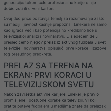
generacije: tokom cele profesionalne karijere nije
dobio žuti ili crveni karton.
Ovaj deo priče postavlja temelj za razumevanje zašto
su mediji i javnost kasnije prepoznali Linekera ne samo
kao igrača već i kao potencijalno kredibilno lice u
televizijskoj analizi i novinarstvu. U sledećem delu
presledićemo njegov prelaz iz aktivnog fudbala u svet
televizije i novinarstva, opisujući prve korake i izazove
tog presudnog preokreta.
PRELAZ SA TERENA NA
EKRAN: PRVI KORACI U
TELEVIZIJSKOM SVETU
Nakon završetka aktivne karijere, Lineker je pravio
promišljene i postupne korake ka televiziji. Vi koji
pratite puteve fudbalera u medijima znate da prelazak