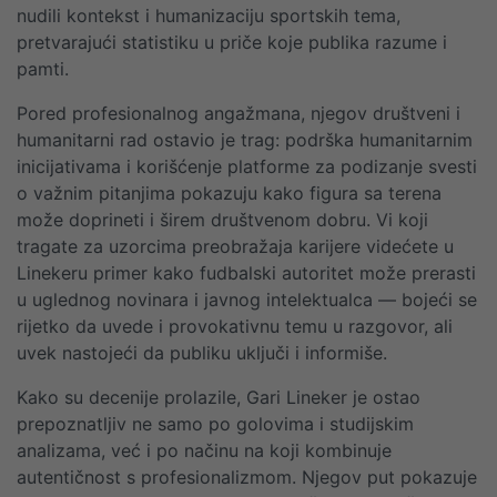
nudili kontekst i humanizaciju sportskih tema,
pretvarajući statistiku u priče koje publika razume i
pamti.
Pored profesionalnog angažmana, njegov društveni i
humanitarni rad ostavio je trag: podrška humanitarnim
inicijativama i korišćenje platforme za podizanje svesti
o važnim pitanjima pokazuju kako figura sa terena
može doprineti i širem društvenom dobru. Vi koji
tragate za uzorcima preobražaja karijere videćete u
Linekeru primer kako fudbalski autoritet može prerasti
u uglednog novinara i javnog intelektualca — bojeći se
rijetko da uvede i provokativnu temu u razgovor, ali
uvek nastojeći da publiku uključi i informiše.
Kako su decenije prolazile, Gari Lineker je ostao
prepoznatljiv ne samo po golovima i studijskim
analizama, već i po načinu na koji kombinuje
autentičnost s profesionalizmom. Njegov put pokazuje