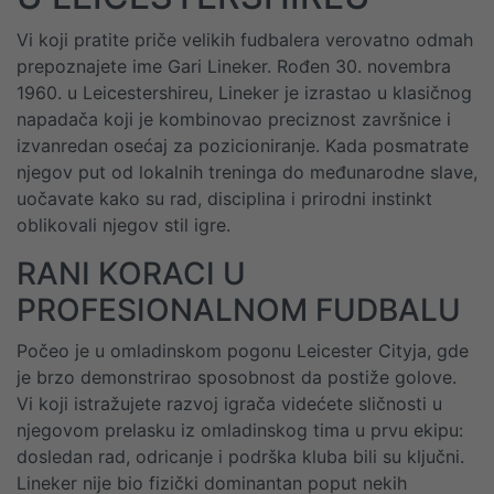
Vi koji pratite priče velikih fudbalera verovatno odmah
prepoznajete ime Gari Lineker. Rođen 30. novembra
1960. u Leicestershireu, Lineker je izrastao u klasičnog
napadača koji je kombinovao preciznost završnice i
izvanredan osećaj za pozicioniranje. Kada posmatrate
njegov put od lokalnih treninga do međunarodne slave,
uočavate kako su rad, disciplina i prirodni instinkt
oblikovali njegov stil igre.
RANI KORACI U
PROFESIONALNOM FUDBALU
Počeo je u omladinskom pogonu Leicester Cityja, gde
je brzo demonstrirao sposobnost da postiže golove.
Vi koji istražujete razvoj igrača videćete sličnosti u
njegovom prelasku iz omladinskog tima u prvu ekipu:
dosledan rad, odricanje i podrška kluba bili su ključni.
Lineker nije bio fizički dominantan poput nekih