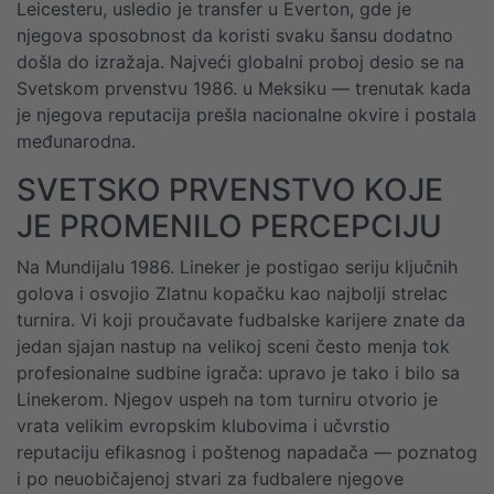
Leicesteru, usledio je transfer u Everton, gde je
njegova sposobnost da koristi svaku šansu dodatno
došla do izražaja. Najveći globalni proboj desio se na
Svetskom prvenstvu 1986. u Meksiku — trenutak kada
je njegova reputacija prešla nacionalne okvire i postala
međunarodna.
SVETSKO PRVENSTVO KOJE
JE PROMENILO PERCEPCIJU
Na Mundijalu 1986. Lineker je postigao seriju ključnih
golova i osvojio Zlatnu kopačku kao najbolji strelac
turnira. Vi koji proučavate fudbalske karijere znate da
jedan sjajan nastup na velikoj sceni često menja tok
profesionalne sudbine igrača: upravo je tako i bilo sa
Linekerom. Njegov uspeh na tom turniru otvorio je
vrata velikim evropskim klubovima i učvrstio
reputaciju efikasnog i poštenog napadača — poznatog
i po neuobičajenoj stvari za fudbalere njegove