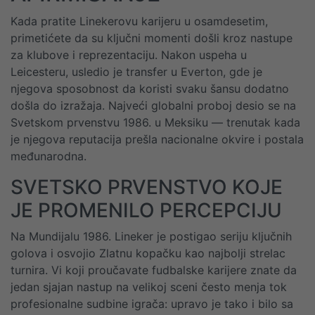
Kada pratite Linekerovu karijeru u osamdesetim,
primetićete da su ključni momenti došli kroz nastupe
za klubove i reprezentaciju. Nakon uspeha u
Leicesteru, usledio je transfer u Everton, gde je
njegova sposobnost da koristi svaku šansu dodatno
došla do izražaja. Najveći globalni proboj desio se na
Svetskom prvenstvu 1986. u Meksiku — trenutak kada
je njegova reputacija prešla nacionalne okvire i postala
međunarodna.
SVETSKO PRVENSTVO KOJE
JE PROMENILO PERCEPCIJU
Na Mundijalu 1986. Lineker je postigao seriju ključnih
golova i osvojio Zlatnu kopačku kao najbolji strelac
turnira. Vi koji proučavate fudbalske karijere znate da
jedan sjajan nastup na velikoj sceni često menja tok
profesionalne sudbine igrača: upravo je tako i bilo sa