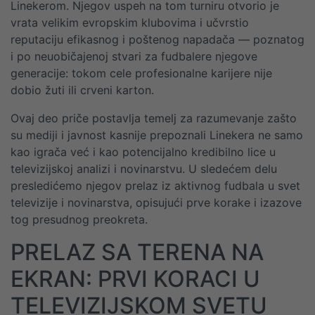
Linekerom. Njegov uspeh na tom turniru otvorio je
vrata velikim evropskim klubovima i učvrstio
reputaciju efikasnog i poštenog napadača — poznatog
i po neuobičajenoj stvari za fudbalere njegove
generacije: tokom cele profesionalne karijere nije
dobio žuti ili crveni karton.
Ovaj deo priče postavlja temelj za razumevanje zašto
su mediji i javnost kasnije prepoznali Linekera ne samo
kao igrača već i kao potencijalno kredibilno lice u
televizijskoj analizi i novinarstvu. U sledećem delu
presledićemo njegov prelaz iz aktivnog fudbala u svet
televizije i novinarstva, opisujući prve korake i izazove
tog presudnog preokreta.
PRELAZ SA TERENA NA
EKRAN: PRVI KORACI U
TELEVIZIJSKOM SVETU