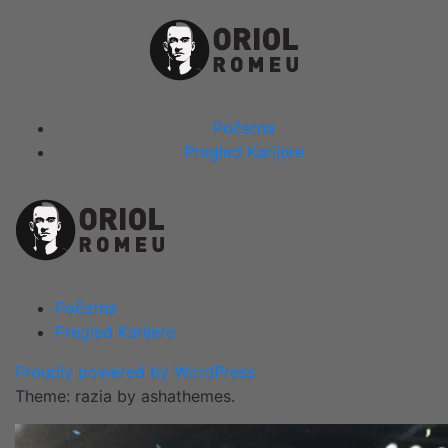
Skip
to
content
Close
Početna
Menu
Pregled Karijere
Početna
Pregled Karijere
Proudly powered by WordPress
Theme: razia by ashathemes.