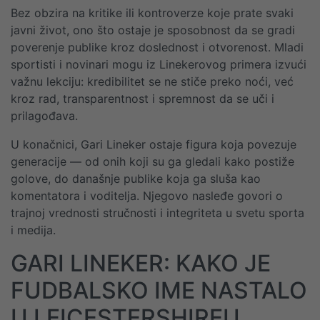
Bez obzira na kritike ili kontroverze koje prate svaki
javni život, ono što ostaje je sposobnost da se gradi
poverenje publike kroz doslednost i otvorenost. Mladi
sportisti i novinari mogu iz Linekerovog primera izvući
važnu lekciju: kredibilitet se ne stiče preko noći, već
kroz rad, transparentnost i spremnost da se uči i
prilagođava.
U konačnici, Gari Lineker ostaje figura koja povezuje
generacije — od onih koji su ga gledali kako postiže
golove, do današnje publike koja ga sluša kao
komentatora i voditelja. Njegovo nasleđe govori o
trajnoj vrednosti stručnosti i integriteta u svetu sporta
i medija.
GARI LINEKER: KAKO JE
FUDBALSKO IME NASTALO
U LEICESTERSHIREU