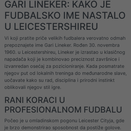
GARI LINEKER: KAKO JE
FUDBALSKO IME NASTALO
U LEICESTERSHIREU
Vi koji pratite priče velikih fudbalera verovatno odmah
prepoznajete ime Gari Lineker. Rođen 30. novembra
1960. u Leicestershireu, Lineker je izrastao u klasičnog
napadača koji je kombinovao preciznost završnice i
izvanredan osećaj za pozicioniranje. Kada posmatrate
njegov put od lokalnih treninga do međunarodne slave,
uočavate kako su rad, disciplina i prirodni instinkt
oblikovali njegov stil igre.
RANI KORACI U
PROFESIONALNOM FUDBALU
Počeo je u omladinskom pogonu Leicester Cityja, gde
je brzo demonstrirao sposobnost da postiže golove.