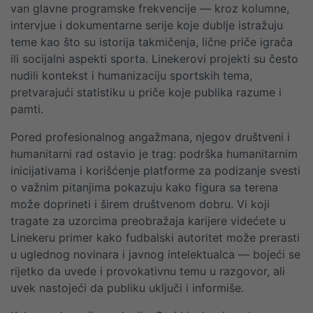
van glavne programske frekvencije — kroz kolumne,
intervjue i dokumentarne serije koje dublje istražuju
teme kao što su istorija takmičenja, lične priče igrača
ili socijalni aspekti sporta. Linekerovi projekti su često
nudili kontekst i humanizaciju sportskih tema,
pretvarajući statistiku u priče koje publika razume i
pamti.
Pored profesionalnog angažmana, njegov društveni i
humanitarni rad ostavio je trag: podrška humanitarnim
inicijativama i korišćenje platforme za podizanje svesti
o važnim pitanjima pokazuju kako figura sa terena
može doprineti i širem društvenom dobru. Vi koji
tragate za uzorcima preobražaja karijere videćete u
Linekeru primer kako fudbalski autoritet može prerasti
u uglednog novinara i javnog intelektualca — bojeći se
rijetko da uvede i provokativnu temu u razgovor, ali
uvek nastojeći da publiku uključi i informiše.