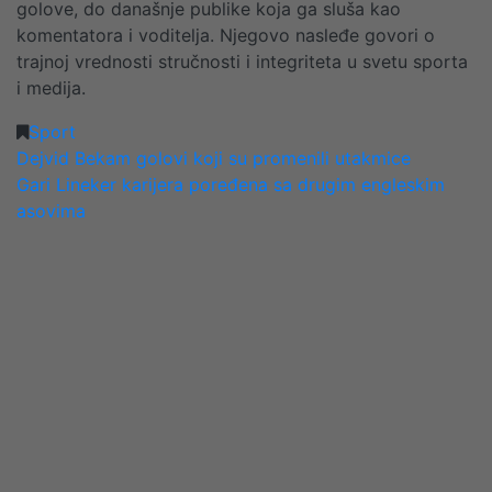
golove, do današnje publike koja ga sluša kao
komentatora i voditelja. Njegovo nasleđe govori o
trajnoj vrednosti stručnosti i integriteta u svetu sporta
i medija.
Sport
POST
Dejvid Bekam golovi koji su promenili utakmice
Gari Lineker karijera poređena sa drugim engleskim
NAVIGATION
asovima