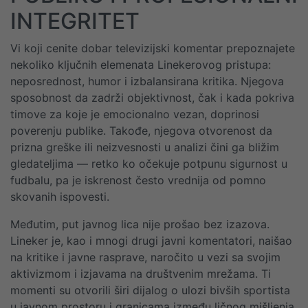
INTEGRITET
Vi koji cenite dobar televizijski komentar prepoznajete
nekoliko ključnih elemenata Linekerovog pristupa:
neposrednost, humor i izbalansirana kritika. Njegova
sposobnost da zadrži objektivnost, čak i kada pokriva
timove za koje je emocionalno vezan, doprinosi
poverenju publike. Takođe, njegova otvorenost da
prizna greške ili neizvesnosti u analizi čini ga bližim
gledateljima — retko ko očekuje potpunu sigurnost u
fudbalu, pa je iskrenost često vrednija od pomno
skovanih ispovesti.
Međutim, put javnog lica nije prošao bez izazova.
Lineker je, kao i mnogi drugi javni komentatori, naišao
na kritikе i javne rasprave, naročito u vezi sa svojim
aktivizmom i izjavama na društvenim mrežama. Ti
momenti su otvorili širi dijalog o ulozi bivših sportista
u javnom prostoru i granicama između ličnog mišljenja