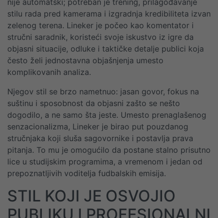
nije automatski; potreban je trening, prilagođavanje
stilu rada pred kamerama i izgradnja kredibiliteta izvan
zelenog terena. Lineker je počeo kao komentator i
stručni saradnik, koristeći svoje iskustvo iz igre da
objasni situacije, odluke i taktičke detalje publici koja
često želi jednostavna objašnjenja umesto
komplikovanih analiza.
Njegov stil se brzo nametnuo: jasan govor, fokus na
suštinu i sposobnost da objasni zašto se nešto
dogodilo, a ne samo šta jeste. Umesto prenaglašenog
senzacionalizma, Lineker je birao put pouzdanog
stručnjaka koji sluša sagovornike i postavlja prava
pitanja. To mu je omogućilo da postane stalno prisutno
lice u studijskim programima, a vremenom i jedan od
prepoznatljivih voditelja fudbalskih emisija.
STIL KOJI JE OSVOJIO
PUBLIKU I PROFESIONALNI