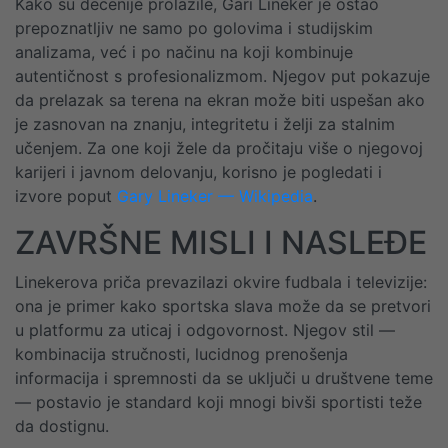
Kako su decenije prolazile, Gari Lineker je ostao
prepoznatljiv ne samo po golovima i studijskim
analizama, već i po načinu na koji kombinuje
autentičnost s profesionalizmom. Njegov put pokazuje
da prelazak sa terena na ekran može biti uspešan ako
je zasnovan na znanju, integritetu i želji za stalnim
učenjem. Za one koji žele da pročitaju više o njegovoj
karijeri i javnom delovanju, korisno je pogledati i
izvore poput
Gary Lineker — Wikipedia
.
ZAVRŠNE MISLI I NASLEĐE
Linekerova priča prevazilazi okvire fudbala i televizije:
ona je primer kako sportska slava može da se pretvori
u platformu za uticaj i odgovornost. Njegov stil —
kombinacija stručnosti, lucidnog prenošenja
informacija i spremnosti da se uključi u društvene teme
— postavio je standard koji mnogi bivši sportisti teže
da dostignu.