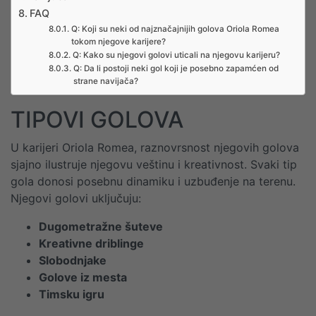
FAQ
Q: Koji su neki od najznačajnijih golova Oriola Romea
tokom njegove karijere?
Q: Kako su njegovi golovi uticali na njegovu karijeru?
Q: Da li postoji neki gol koji je posebno zapamćen od
strane navijača?
TIPOVI GOLOVA
U karijeri Oriola Romea, raznovrsnost njegovih golova
sjajno ilustruje njegovu veštinu i kreativnost. Svaki tip
gola donosi posebnu dinamiku i uzbuđenje na terenu.
Njegovi golovi uključuju:
Dugometražne šuteve
Kreativne driblinge
Slobodnjake
Golove iz mesta
Timsku igru