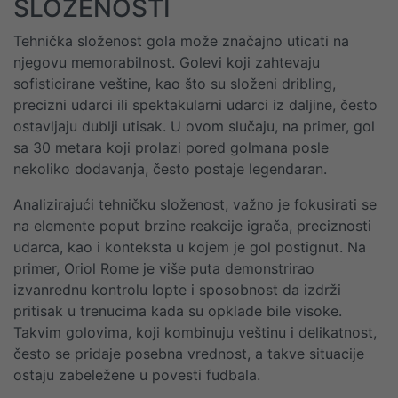
SLOŽENOSTI
Tehnička složenost gola može značajno uticati na
njegovu memorabilnost. Golevi koji zahtevaju
sofisticirane veštine, kao što su složeni dribling,
precizni udarci ili spektakularni udarci iz daljine, često
ostavljaju dublji utisak. U ovom slučaju, na primer, gol
sa 30 metara koji prolazi pored golmana posle
nekoliko dodavanja, često postaje legendaran.
Analizirajući tehničku složenost, važno je fokusirati se
na elemente poput brzine reakcije igrača, preciznosti
udarca, kao i konteksta u kojem je gol postignut. Na
primer, Oriol Rome je više puta demonstrirao
izvanrednu kontrolu lopte i sposobnost da izdrži
pritisak u trenucima kada su opklade bile visoke.
Takvim golovima, koji kombinuju veštinu i delikatnost,
često se pridaje posebna vrednost, a takve situacije
ostaju zabeležene u povesti fudbala.