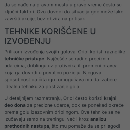
da se nađe na pravom mestu u pravo vreme često su
ključni faktori. Ovo dovodi do situacija gde može lako
završiti akcije, bez obzira na pritisak.
TEHNIKE KORIŠĆENE U
IZVOĐENJU
Prilikom izvođenja svojih golova, Oriol koristi raznolike
tehničke pristupe
. Najčešće se radi o preciznim
udarcima, driblingu uz protivnika ili promeni pravca
koja ga dovodi u povoljnu poziciju. Njegova
sposobnost da čita igru omogućava mu da izabere
idealnu tehniku za postizanje gola.
U detaljnijem razmatranju, Oriol često koristi
krajni
deo đona
za precizne udarce, dok se ponekad okreće
prema golu izazovnim driblingom. Ove tehnike se ne
izučavaju samo na treningu, već i kroz
analizu
prethodnih nastupa
, što mu pomaže da se prilagodi