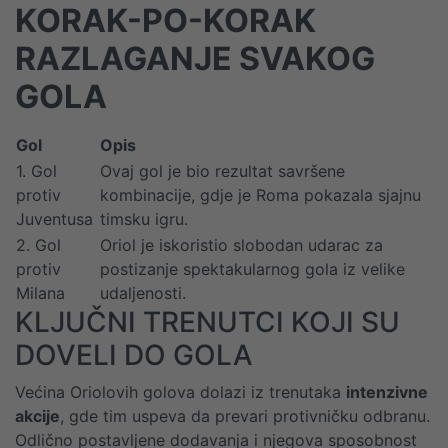
KORAK-PO-KORAK
RAZLAGANJE SVAKOG
GOLA
Gol
Opis
1. Gol
Ovaj gol je bio rezultat savršene
protiv
kombinacije, gdje je Roma pokazala sjajnu
Juventusa
timsku igru.
2. Gol
Oriol je iskoristio slobodan udarac za
protiv
postizanje spektakularnog gola iz velike
Milana
udaljenosti.
KLJUČNI TRENUTCI KOJI SU
DOVELI DO GOLA
Većina Oriolovih golova dolazi iz trenutaka
intenzivne
akcije
, gde tim uspeva da prevari protivničku odbranu.
Odlično postavljene dodavanja i njegova sposobnost