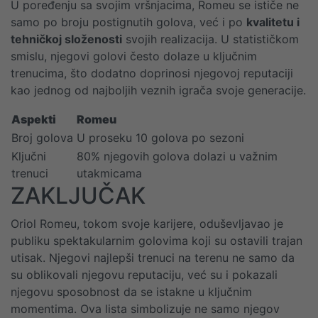
U poređenju sa svojim vršnjacima, Romeu se ističe ne
samo po broju postignutih golova, već i po
kvalitetu i
tehničkoj složenosti
svojih realizacija. U statističkom
smislu, njegovi golovi često dolaze u ključnim
trenucima, što dodatno doprinosi njegovoj reputaciji
kao jednog od najboljih veznih igrača svoje generacije.
Aspekti
Romeu
Broj golova
U proseku 10 golova po sezoni
Ključni
80% njegovih golova dolazi u važnim
trenuci
utakmicama
ZAKLJUČAK
Oriol Romeu, tokom svoje karijere, oduševljavao je
publiku spektakularnim golovima koji su ostavili trajan
utisak. Njegovi najlepši trenuci na terenu ne samo da
su oblikovali njegovu reputaciju, već su i pokazali
njegovu sposobnost da se istakne u ključnim
momentima. Ova lista simbolizuje ne samo njegov