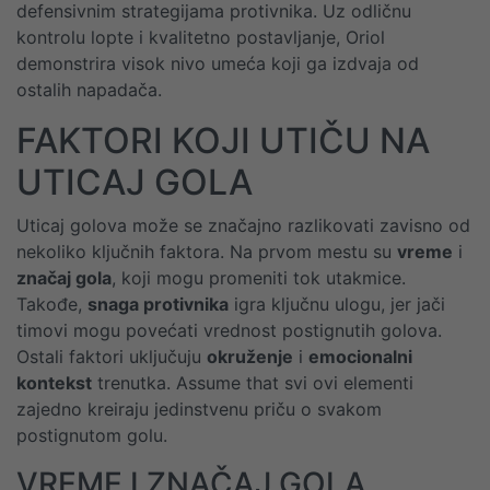
defensivnim strategijama protivnika. Uz odličnu
kontrolu lopte i kvalitetno postavljanje, Oriol
demonstrira visok nivo umeća koji ga izdvaja od
ostalih napadača.
FAKTORI KOJI UTIČU NA
UTICAJ GOLA
Uticaj golova može se značajno razlikovati zavisno od
nekoliko ključnih faktora. Na prvom mestu su
vreme
i
značaj gola
, koji mogu promeniti tok utakmice.
Takođe,
snaga protivnika
igra ključnu ulogu, jer jači
timovi mogu povećati vrednost postignutih golova.
Ostali faktori uključuju
okruženje
i
emocionalni
kontekst
trenutka. Assume that svi ovi elementi
zajedno kreiraju jedinstvenu priču o svakom
postignutom golu.
VREME I ZNAČAJ GOLA