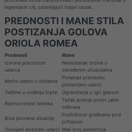
protivnika može transformisati jednostavan trenutak u
legendarni cilj, ostavljajući trajan utisak.
PREDNOSTI I MANE STILA
POSTIZANJA GOLOVA
ORIOLA ROMEA
Prednosti
Mane
Izvrsna preciznost
Nedostatak brzine u
udarca
određenim situacijama
Ponekad previsoko
Moćni udarci s distance
postavljeni udarci
Veštine u vođenju lopte
Ograničenja u igri glavom
Težak pristup protiv jakih
Raznovrsnost tehnika
odbrana
Podložnost greškama pod
Brza procena situacije
pritiskom
Osvojeni slobodni udarci
Mali broj asistencija