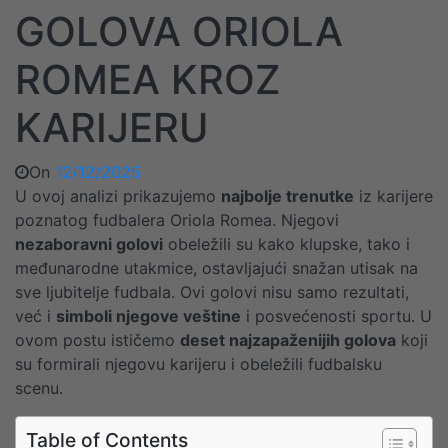
GOLOVA ORIOLA
ROMEA KROZ
KARIJERU
On
12/12/2025
U ovoj analizi prikazujemo
najbolje trenutke
iz karijere
poznatog fudbalera Oriola Romea. Njegovi
nezaboravni golovi
obeležili su kako klupske, tako i
međunarodne utakmice, ostavljajući snažan utisak na
sve ljubitelje fudbala. Ovi golovi nisu samo rezultati,
već i
simboli njegove veštine
i posvećenosti sportu. U
ovom postu ističemo
deset najzapaženijih golova
koji
su formirali njegovu karijeru i obeležili fudbalsku
scenu.
Table of Contents