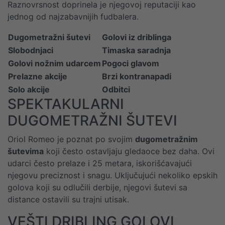
Raznovrsnost doprinela je njegovoj reputaciji kao
jednog od najzabavnijih fudbalera.
Dugometražni šutevi
Golovi iz driblinga
Slobodnjaci
Timaska saradnja
Golovi nožnim udarcem
Pogoci glavom
Prelazne akcije
Brzi kontranapadi
Solo akcije
Odbitci
SPEKTAKULARNI
DUGOMETRAŽNI ŠUTEVI
Oriol Romeo je poznat po svojim
dugometražnim
šutevima
koji često ostavljaju gledaoce bez daha. Ovi
udarci često prelaze i 25 metara, iskorišćavajući
njegovu preciznost i snagu. Uključujući nekoliko epskih
golova koji su odlučili derbije, njegovi šutevi sa
distance ostavili su trajni utisak.
VEŠTI DRIBLING GOLOVI