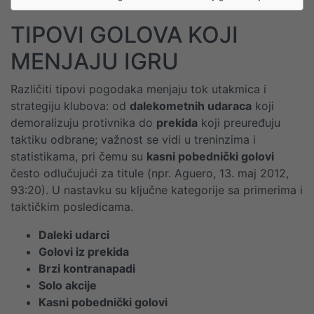
TIPOVI GOLOVA KOJI
MENJAJU IGRU
Različiti tipovi pogodaka menjaju tok utakmica i
strategiju klubova: od
dalekometnih udaraca
koji
demoralizuju protivnika do
prekida
koji preuređuju
taktiku odbrane; važnost se vidi u treninzima i
statistikama, pri čemu su
kasni pobednički golovi
često odlučujući za titule (npr. Aguero, 13. maj 2012,
93:20). U nastavku su ključne kategorije sa primerima i
taktičkim posledicama.
Daleki udarci
Golovi iz prekida
Brzi kontranapadi
Solo akcije
Kasni pobednički golovi