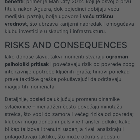
benefiti
; primer je Man City 2012. koji je osvojio prvu
titulu nakon Aguera, dok pojedinci dobijaju veću
medijsku pažnju, bolje ugovore i
veću tržišnu
vrednost
, što ubrzava karijerni napredak i omogućava
klubu investicije u skauting i infrastrukturu.
RISKS AND CONSEQUENCES
Iako donose slavu, takvi momenti stvaraju
ogroman
psihološki pritisak
i povećavaju rizik od povrede zbog
intenzivnije upotrebe ključnih igrača; timovi ponekad
prave taktičke greške pokušavajući da održavaju
magiju tih momenata.
Detaljnije, posledice uključuju promenu dinamike
svlačionice – menadžeri često povećaju minutažu
strelca, što vodi do zamora i većeg rizika od povreda;
klubovi mogu doneti impulsivne transfer odluke kako
bi kapitalizovali trenutni uspeh, a rivali analiziraju i
prilagođavaju taktiku, što može otkriti slabosti u