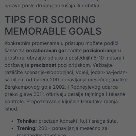
upravo posle drugog pokušaja ili odbitka.
TIPS FOR SCORING
MEMORABLE GOALS
Konkretnim promenama u pristupu možete podići
šanse za
nezaboravan gol
: radite
pozicioniranje
u
prostoru, ubrzajte odluku u poslednjih 5-10 metara i
održavajte
preciznost
pod pritiskom. Vežbajte
različite scenarije-slobodnjaci, voleji, jedan-na-jedan-
sa ciljem od barem 200 ponavljanja mesečno; analize
Bergkampovog gola 2002. i Rooneyjevog udarca
preko glave 2011. otkrivaju detalje tajminga i telesne
kontrole. Prepoznavanje ključnih trenutaka menja
ishod.
Tehnika:
precizan kontakt, kut i snaga šuta.
Trening:
200+ ponavljanja mesečno za
standardne završnice.