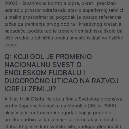
2002) – izvanredna kontrola lopte, okret i precizan
udarac u prostor odražavaju stav o superiornoj tehnici
u malim prostorima; taj pogodak je postao referentna
tačka za treniranje prvog dodira i kreativnog kretanja
napadača, podstakao je trenerе i omladinske škole da
više vrednuju tehničku obuku umesto isključivo fizičke
snage.
Q: KOJI GOL JE PROMENIO
NACIONALNU SVEST O
ENGLESKOM FUDBALU I
DUGOROČNO UTICAO NA RAZVOJ
IGRE U ZEMLJI?
A: Hat-trick Džefa Hersta u finalu Svetskog prvenstva
protiv Zapadne Nemačke na Vembliju (30. jul 1966),
uključujući kontroverzni pogodak koji je pogodio
prečku i odbio se ka zemlji – taj trenutak je učvrstio
status Engleske kao svetske sile, podigao gledanost i