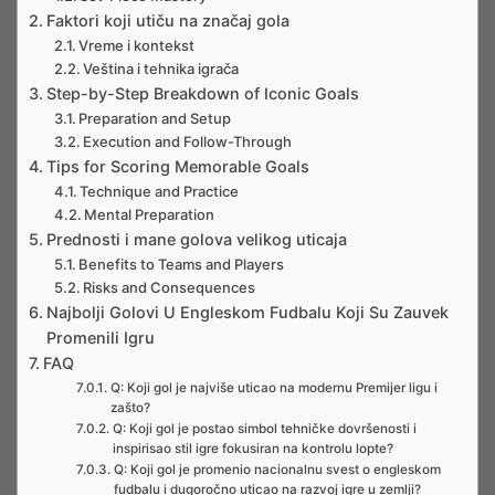
Faktori koji utiču na značaj gola
Vreme i kontekst
Veština i tehnika igrača
Step-by-Step Breakdown of Iconic Goals
Preparation and Setup
Execution and Follow-Through
Tips for Scoring Memorable Goals
Technique and Practice
Mental Preparation
Prednosti i mane golova velikog uticaja
Benefits to Teams and Players
Risks and Consequences
Najbolji Golovi U Engleskom Fudbalu Koji Su Zauvek
Promenili Igru
FAQ
Q: Koji gol je najviše uticao na modernu Premijer ligu i
zašto?
Q: Koji gol je postao simbol tehničke dovršenosti i
inspirisao stil igre fokusiran na kontrolu lopte?
Q: Koji gol je promenio nacionalnu svest o engleskom
fudbalu i dugoročno uticao na razvoj igre u zemlji?