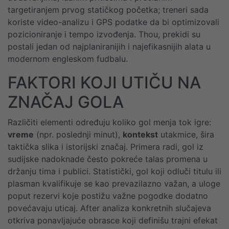
targetiranjem prvog statičkog početka; treneri sada
koriste video-analizu i GPS podatke da bi optimizovali
pozicioniranje i tempo izvođenja. Thou, prekidi su
postali jedan od najplaniranijih i najefikasnijih alata u
modernom engleskom fudbalu.
FAKTORI KOJI UTIČU NA
ZNAČAJ GOLA
Različiti elementi određuju koliko gol menja tok igre:
vreme
(npr. poslednji minut),
kontekst
utakmice, šira
taktička slika i istorijski značaj. Primera radi, gol iz
sudijske nadoknade često pokreće talas promena u
držanju tima i publici. Statistički, gol koji odluči titulu ili
plasman kvalifikuje se kao prevazilazno važan, a uloge
poput rezervi koje postižu važne pogodke dodatno
povećavaju uticaj. After analiza konkretnih slučajeva
otkriva ponavljajuće obrasce koji definišu trajni efekat