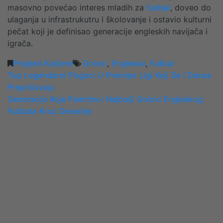
masovno povećao interes mladih za
fudbal
, doveo do
ulaganja u infrastrukutru i školovanje i ostavio kulturni
pečat koji je definisao generacije engleskih navijača i
igrača.
Pregled Karijere
Golovi
,
Engleska
,
fudbal
POST
Top Legendarni Pogoci U Premijer Ligi Koji Se I Danas
Prepričavaju
NAVIGATION
Generacije Koje Pamtimo: Najbolji Golovi Engleskog
Fudbala Kroz Decenije