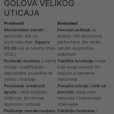
GOLOVA VELIKOG
UTICAJA
Prednosti
Nedostaci
Momentalan zamah
i
Povećan pritisak
na
psihološki šok za
strelca i tim da ponove
protivnika (npr.
Aguero
performans, što može
93:20
koji je odlučio titulu
narušiti dugoročnu
2012.)
stabilnost
Prelazak rezultata
u važne
Taktičke korekcije
rivala
trofeje i kvalifikacije –
koje mogu ostaviti tim
neposredne posledice na
ranjivim u narednim
tabelu i finansije
mečevima
Povećanje vrednosti
Preopterećenje i rizik od
igrača
i veća medijska
povrede
zbog veće
vidljivost, što donosi
minutaže i intenzivnijih
sponzore i prihode
očekivanja
Podizanje morala navijača
Eskalcija rivalstava
i