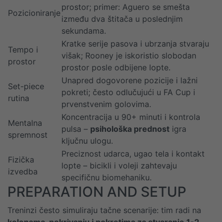
prostor; primer: Aguero se smešta
Pozicioniranje
između dva štitača u poslednjim
sekundama.
Kratke serije pasova i ubrzanja stvaraju
Tempo i
višak; Rooney je iskoristio slobodan
prostor
prostor posle odbijene lopte.
Unapred dogovorene pozicije i lažni
Set-piece
pokreti; često odlučujući u FA Cup i
rutina
prvenstvenim golovima.
Koncentracija u 90+ minuti i kontrola
Mentalna
pulsa –
psihološka prednost
igra
spremnost
ključnu ulogu.
Preciznost udarca, ugao tela i kontakt
Fizička
lopte – bicikli i voleji zahtevaju
izvedba
specifičnu biomehaniku.
PREPARATION AND SETUP
Treninzi često simuliraju tačne scenarije: tim radi na