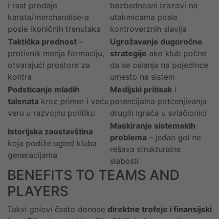
i rast prodaje
bezbednosni izazovi na
karata/merchandise-a
utakmicama posle
posle ikoničnih trenutaka
kontroverznih slavlja
Taktička prednost
–
Ugrožavanje dugoročne
protivnik menja formaciju,
strategije
ako klub počne
otvarajući prostore za
da se oslanja na pojedince
kontra
umesto na sistem
Podsticanje mladih
Medijski pritisak
i
talenata
kroz primer i veću
potencijalna potcenjivanja
veru u razvojnu politiku
drugih igrača u svlačionici
Maskiranje sistemskih
Istorijska zaostavština
problema
– jedan gol ne
koja podiže ugled kluba
rešava strukturalne
generacijama
slabosti
BENEFITS TO TEAMS AND
PLAYERS
Takvi golovi često donose
direktne trofeje i finansijski