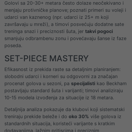
Golovi sa 20-30+ metara često dolaze neočekivano i
menjaju protivničke planove; poznati primeri su voleji i
udarci van kaznenog (npr. udarci iz 25+ m koji
završavaju u mreži), a timovi posvećuju dodatne sate
treninga snazi i preciznosti šuta, jer
takvi pogoci
smanjuju odbrambenu zonu i povećavaju šanse iz faze
poseda.
SET-PIECE MASTERY
Efikasnost iz prekida raste sa detaljnim planiranjem:
slobodni udarci i korneri su odgovorni za značajan
procenat golova u sezoni, pa
specijalisti
kao Beckham
postavljaju standard šuta i varijanti; timovi analiziraju
10-15 modela izvođenja za situacije iz 18 metara.
Detaljnija analiza pokazuje da klubovi koji sistematski
treniraju prekide beleže i do
oko 30%
više golova iz
standardnih situacija, koristeći varijante s kratkim
dodavanjima, lažnim pritiscima i preciznim