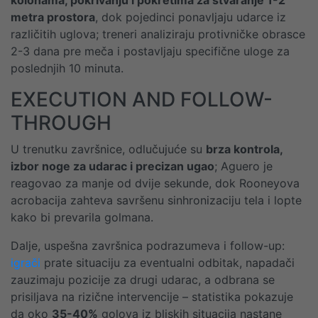
kolonama, pokrivanju i pokretima za stvaranje 1-2
metra prostora
, dok pojedinci ponavljaju udarce iz
različitih uglova; treneri analiziraju protivničke obrasce
2-3 dana pre meča i postavljaju specifične uloge za
poslednjih 10 minuta.
EXECUTION AND FOLLOW-
THROUGH
U trenutku završnice, odlučujuće su
brza kontrola,
izbor noge za udarac i precizan ugao
; Aguero je
reagovao za manje od dvije sekunde, dok Rooneyova
acrobacija zahteva savršenu sinhronizaciju tela i lopte
kako bi prevarila golmana.
Dalje, uspešna završnica podrazumeva i follow-up:
igrači
prate situaciju za eventualni odbitak, napadači
zauzimaju pozicije za drugi udarac, a odbrana se
prisiljava na rizične intervencije – statistika pokazuje
da oko
35-40%
golova iz bliskih situacija nastane