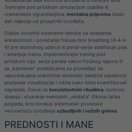
vizualizacije daje kontrolu arousal-a u trenutku šuta.
Trenirajte pod pritiskom simulacijom publike ili
vremenskim ograničenjima;
mentalna priprema
često
deli najbolje od prosečnih izvođača.
Dublje: koristite konkretne tehnike za smanjenje
anksioznosti i povećanje fokusa-box breathing (4-4-4-
4) pre slobodnog udarca ili penal-serije stabilizuje puls
i smanjuje tremu. Implementirajte trening pod
pritiskom (npr. serije penala nakon fizičkog napora ili
sa „kaznenim“ posledicama za promašaj) da
reprodukujete utakmične okolnosti; beležite uspešnost
pre/posle vizualizacije i rutine kako biste kvantifikovali
napredak. Fokus na
konzistentnim ritualima
, kontrolu
disanja i stvaranje mentalnih „okidača“ (fiksna tačka
pogleda, broj koraka) sistematski povećava
verovatnoću izvođenja
uzbudljivih i važnih golova
.
PREDNOSTI I MANE