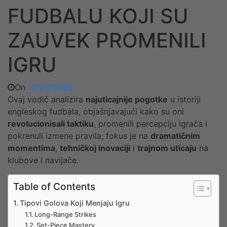
FUDBALU KOJI SU
ZAUVEK PROMENILI
IGRU
On
12/26/2025
Ovaj vodič analizira
najuticajnije pogotke
u istoriji
engleskog fudbala, objašnjavajući kako su oni
revolucionisali taktiku
, promenili percepciju igrača i
pokrenuli izmene pravila; fokus je na
dramatičnim
momentima
,
tehničkoj inovaciji
i
trajnom uticaju
na
klubove i navijače.
Table of Contents
Tipovi Golova Koji Menjaju Igru
Long-Range Strikes
Set-Piece Mastery