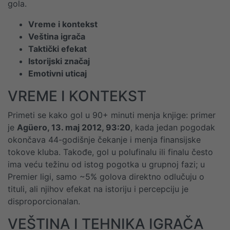
gola.
Vreme i kontekst
Veština igrača
Taktički efekat
Istorijski značaj
Emotivni uticaj
VREME I KONTEKST
Primeti se kako gol u 90+ minuti menja knjige: primer
je
Agüero, 13. maj 2012, 93:20
, kada jedan pogodak
okončava 44-godišnje čekanje i menja finansijske
tokove kluba. Takođe, gol u polufinalu ili finalu često
ima veću težinu od istog pogotka u grupnoj fazi; u
Premier ligi, samo ~5% golova direktno odlučuju o
tituli, ali njihov efekat na istoriju i percepciju je
disproporcionalan.
VEŠTINA I TEHNIKA IGRAČA