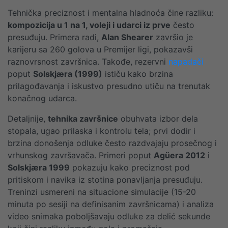
Tehnička preciznost i mentalna hladnoća čine razliku:
kompozicija u 1 na 1, voleji i udarci iz prve
često
presuđuju. Primera radi,
Alan Shearer
završio je
karijeru sa 260 golova u Premijer ligi, pokazavši
raznovrsnost završnica. Takođe, rezervni
napadači
poput
Solskjæra (1999)
ističu kako brzina
prilagođavanja i iskustvo presudno utiču na trenutak
konačnog udarca.
Detaljnije,
tehnika završnice
obuhvata izbor dela
stopala, ugao prilaska i kontrolu tela; prvi dodir i
brzina donošenja odluke često razdvajaju prosečnog i
vrhunskog završavača. Primeri poput
Agüera 2012
i
Solskjæra 1999
pokazuju kako preciznost pod
pritiskom i navika iz stotina ponavljanja presuđuju.
Treninzi usmereni na situacione simulacije (15-20
minuta po sesiji na definisanim završnicama) i analiza
video snimaka poboljšavaju odluke za delić sekunde