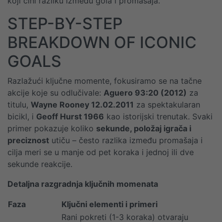
koji čini razliku između gola i promašaja.
STEP-BY-STEP
BREAKDOWN OF ICONIC
GOALS
Razlažući ključne momente, fokusiramo se na tačne
akcije koje su odlučivale:
Aguero 93:20 (2012)
za
titulu,
Wayne Rooney 12.02.2011
za spektakularan
bicikl, i
Geoff Hurst 1966
kao istorijski trenutak. Svaki
primer pokazuje koliko
sekunde, položaj igrača i
preciznost
utiču – često razlika između promašaja i
cilja meri se u manje od pet koraka i jednoj ili dve
sekunde reakcije.
Detaljna razgradnja ključnih momenata
Faza
Ključni elementi i primeri
Rani pokreti (1-3 koraka) otvaraju