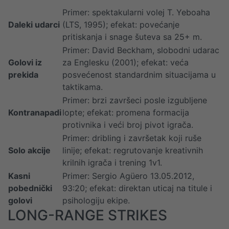
Primer: spektakularni volej T. Yeboaha
Daleki udarci
(LTS, 1995); efekat: povećanje
pritiskanja i snage šuteva sa 25+ m.
Primer: David Beckham, slobodni udarac
Golovi iz
za Englesku (2001); efekat: veća
prekida
posvećenost standardnim situacijama u
taktikama.
Primer: brzi završeci posle izgubljene
Kontranapadi
lopte; efekat: promena formacija
protivnika i veći broj pivot igrača.
Primer: dribling i završetak koji ruše
Solo akcije
linije; efekat: regrutovanje kreativnih
krilnih igrača i trening 1v1.
Kasni
Primer: Sergio Agüero 13.05.2012,
pobednički
93:20; efekat: direktan uticaj na titule i
golovi
psihologiju ekipe.
LONG-RANGE STRIKES