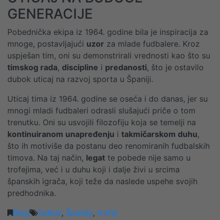
GENERACIJE
Pobednička ekipa iz 1964. godine bila je inspiracija za
mnoge, postavljajući
uzor
za mlade fudbalere. Kroz
uspješan tim, oni su demonstrirali vrednosti kao što su
timskog rada
,
discipline
i
predanosti
, što je ostavilo
dubok uticaj na razvoj sporta u Španiji.
Uticaj tima iz 1964. godine se oseća i do danas, jer su
mnogi mladi fudbaleri odrasli slušajući priče o tom
trenutku. Oni su usvojili filozofiju koja se temelji na
kontinuiranom unapređenju
i
takmičarskom duhu
,
što ih motiviše da postanu deo renomiranih fudbalskih
timova. Na taj način,
legat
te pobede nije samo u
trofejima, već i u duhu koji i dalje živi u srcima
španskih igrača, koji teže da naslede uspehe svojih
predhodnika.
Blog
fudbal
,
Španija
,
trofej