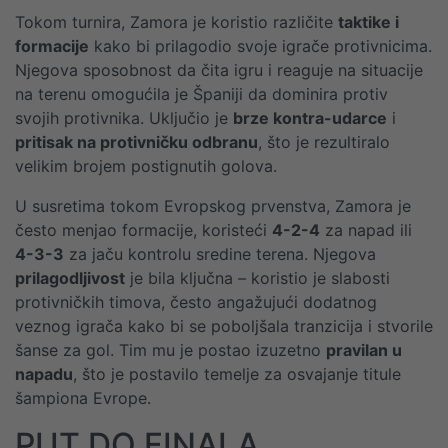
Tokom turnira, Zamora je koristio različite
taktike i
formacije
kako bi prilagodio svoje igrače protivnicima.
Njegova sposobnost da čita igru i reaguje na situacije
na terenu omogućila je Španiji da dominira protiv
svojih protivnika. Uključio je
brze kontra-udarce
i
pritisak na protivničku odbranu
, što je rezultiralo
velikim brojem postignutih golova.
U susretima tokom Evropskog prvenstva, Zamora je
često menjao formacije, koristeći
4-2-4
za napad ili
4-3-3
za jaču kontrolu sredine terena. Njegova
prilagodljivost
je bila ključna – koristio je slabosti
protivničkih timova, često angažujući dodatnog
veznog igrača kako bi se poboljšala tranzicija i stvorile
šanse za gol. Tim mu je postao izuzetno
pravilan u
napadu
, što je postavilo temelje za osvajanje titule
šampiona Evrope.
PUT DO FINALA