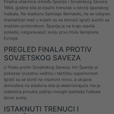
Finalna utakmica između Španije i Sovjetskog Saveza
1964. godine bila je ključni trenutak u istoriji španskog
fudbala. Na stadionu Santiago Bernabéu, he se odigrao
dramatičan meč u kojem su se domaći igrači suočili sa
snažnim protivnikom. Španija je na kraju slavila
pobedu, osiguravajući svoju prvu titulu šampiona
Evrope.
PREGLED FINALA PROTIV
SOVJETSKOG SAVEZA
U finalu protiv Sovjetskog Saveza, tim Španije je
pokazao izuzetnu veštinu i taktičku superiornost.
Igrači su se borili na visokom nivou, a ukupna
atmosfera na stadionu bila je elektrizirajuća. He je
utakmica privukla pažnju mnogih ljubitelja fudbala
širom sveta.
ISTAKNUTI TRENUCI I