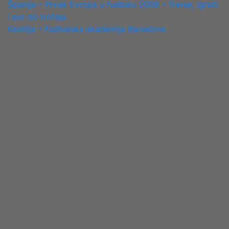
POST
Španija – Prvak Evrope u fudbalu 2008 – Trener, igrači
i put do trofeja
NAVIGATION
Kastilja – Fudbalska akademija Barselone