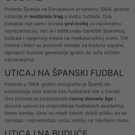
Pobeda Španije na Evropskom prvenstvu 1964. godine
ostavila je
neizbrisiv trag
u svetu fudbala. Ova
pobjeda nije samo donela
prvi trofej
za nacionalnu
reprezentaciju, već je i oblikovala identitet španskog
fudbala i njegovog mesta na međunarodnoj sceni. Tim
trenira i lideri su postavili temelje za buduće uspehe,
ispirajući buduće generacije igrača da teže sličnim
ostvarenjima.
UTICAJ NA ŠPANSKI FUDBAL
Pobeda u 1964. godini omogućila je Španiji da
konsoliduje svoj status kao fudbalske sile u Evropi.
Ova pobeda je podstaknula
razvoj domaće lige
i
stvorila uslove za unapređenje fudbalskih akademija
širom zemlje, čime su mladi talenti dobili priliku da se
razvijaju i reprezentuju svoju zemlju na najvišem nivou.
UTICAJ NA BUDUĆE