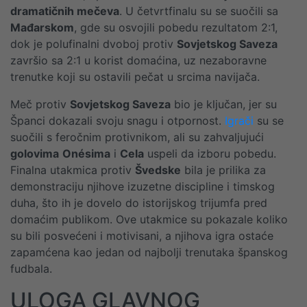
dramatičnih mečeva
. U četvrtfinalu su se suočili sa
Mađarskom
, gde su osvojili pobedu rezultatom 2:1,
dok je polufinalni dvoboj protiv
Sovjetskog Saveza
završio sa 2:1 u korist domaćina, uz nezaboravne
trenutke koji su ostavili pečat u srcima navijača.
Meč protiv
Sovjetskog Saveza
bio je ključan, jer su
Španci dokazali svoju snagu i otpornost.
Igrači
su se
suočili s feročnim protivnikom, ali su zahvaljujući
golovima
Onésima
i
Cela
uspeli da izboru pobedu.
Finalna utakmica protiv
Švedske
bila je prilika za
demonstraciju njihove izuzetne discipline i timskog
duha, što ih je dovelo do istorijskog trijumfa pred
domaćim publikom. Ove utakmice su pokazale koliko
su bili posvećeni i motivisani, a njihova igra ostaće
zapamćena kao jedan od najbolji trenutaka španskog
fudbala.
ULOGA GLAVNOG