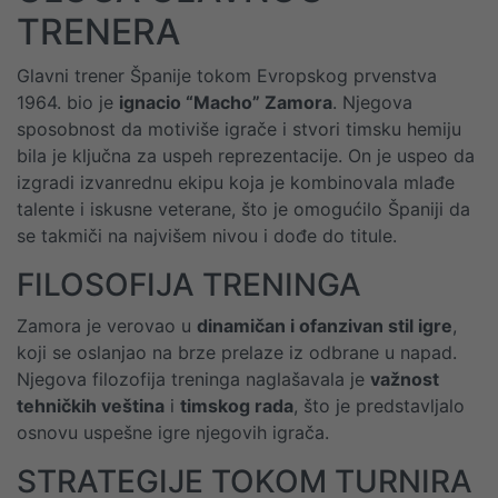
TRENERA
Glavni trener Španije tokom Evropskog prvenstva
1964. bio je
ignacio “Macho” Zamora
. Njegova
sposobnost da motiviše igrače i stvori timsku hemiju
bila je ključna za uspeh reprezentacije. On je uspeo da
izgradi izvanrednu ekipu koja je kombinovala mlađe
talente i iskusne veterane, što je omogućilo Španiji da
se takmiči na najvišem nivou i dođe do titule.
FILOSOFIJA TRENINGA
Zamora je verovao u
dinamičan i ofanzivan stil igre
,
koji se oslanjao na brze prelaze iz odbrane u napad.
Njegova filozofija treninga naglašavala je
važnost
tehničkih veština
i
timskog rada
, što je predstavljalo
osnovu uspešne igre njegovih igrača.
STRATEGIJE TOKOM TURNIRA