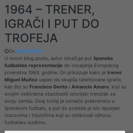
1964 – TRENER,
IGRAČI I PUT DO
TROFEJA
On
04/04/2025
U ovom blog postu, autor istražuje put
španske
fudbalske reprezentacije
do osvajanja Evropskog
prvenstva 1964. godine. On prikazuje kako je
trener
Miguel Muñoz
uspeo da okuplja talentovane igrače,
kao što su
Francisco Gento
i
Amancio Amaro
, koji su
svojim veštinama obezbedili istorijski trenutak za
svoju zemlju. Ovaj trofej je označio prekretnicu u
španskom fudbalu, a put do pobede je bio ispunjen
izazovima i trijumfima koji su oblikovali njihovu
fudbalsku sudbinu.