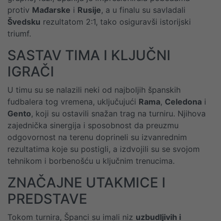
protiv
Mađarske
i
Rusije
, a u finalu su savladali
Švedsku
rezultatom 2:1, tako osiguravši istorijski
triumf.
SASTAV TIMA I KLJUČNI
IGRAČI
U timu su se nalazili neki od najboljih španskih
fudbalera tog vremena, uključujući
Rama
,
Celedona
i
Gento
, koji su ostavili snažan trag na turniru. Njihova
zajednička sinergija i sposobnost da preuzmu
odgovornost na terenu doprineli su izvanrednim
rezultatima koje su postigli, a izdvojili su se svojom
tehnikom i borbenošću u ključnim trenucima.
ZNAČAJNE UTAKMICE I
PREDSTAVE
Tokom turnira, Španci su imali niz
uzbudljivih i