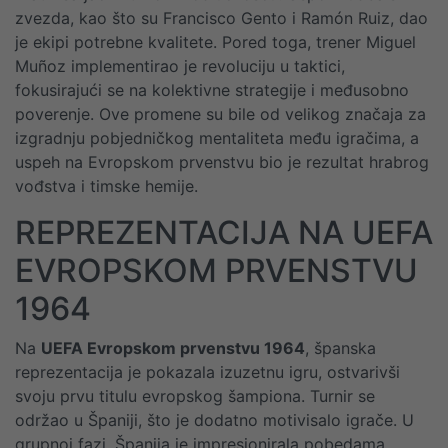
zvezda, kao što su Francisco Gento i Ramón Ruiz, dao
je ekipi potrebne kvalitete. Pored toga, trener Miguel
Muñoz implementirao je revoluciju u taktici,
fokusirajući se na kolektivne strategije i međusobno
poverenje. Ove promene su bile od velikog značaja za
izgradnju pobjedničkog mentaliteta među igračima, a
uspeh na Evropskom prvenstvu bio je rezultat hrabrog
vođstva i timske hemije.
REPREZENTACIJA NA UEFA
EVROPSKOM PRVENSTVU
1964
Na
UEFA Evropskom prvenstvu 1964
, španska
reprezentacija je pokazala izuzetnu igru, ostvarivši
svoju prvu titulu evropskog šampiona. Turnir se
održao u Španiji, što je dodatno motivisalo igrače. U
grupnoj fazi, Španija je impresionirala pobedama