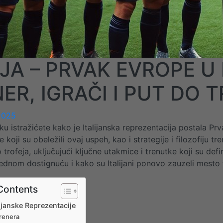
IJA – PRVAK EVROPE U
ER, IGRAČI I PUT DO 
2025
u istražićete kako je Italijanska reprezentacija postala P
e koji su obeležili ovaj uspeh, kao i strategije i filozofij
 trofeja, uključujući ključne utakmice i trenutke koji su def
dnom dostignuću i kako su Italijani ponovo zauzeli mesto f
Contents
lijanske Reprezentacije
Trenera