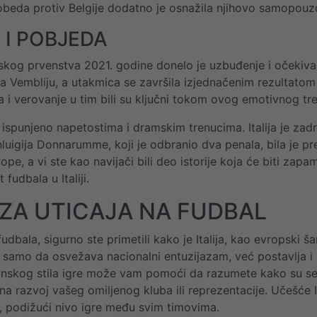
 pobeda protiv Belgije dodatno je osnažila njihovo samopouzd
 I POBJEDA
skog prvenstva 2021. godine donelo je uzbuđenje i očekivanja
 Vembliju, a utakmica se završila izjednačenim rezultatom
 i verovanje u tim bili su ključni tokom ovog emotivnog tr
lo ispunjeno napetostima i dramskim trenucima. Italija je za
luigija Donnarumme, koji je odbranio dva penala, bila je 
pe, a vi ste kao navijači bili deo istorije koja će biti zap
 fudbala u Italiji.
ZA UTICAJA NA FUDBAL
 fudbala, sigurno ste primetili kako je Italija, kao evropski 
e samo da osvežava nacionalni entuzijazam, već postavlja i 
ijanskog stila igre može vam pomoći da razumete kako su se 
i na razvoj vašeg omiljenog kluba ili reprezentacije. Učešće
, podižući nivo igre među svim timovima.