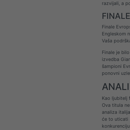
razvijali, a
FINALE
Finale Evrop
Engleskom na
Vaša podrška
Finale je bi
izvedba Gian
šampioni Evro
ponovni uzlet
ANALI
Kao ljubitelj
Ova titula n
analiza ital
će to uticat
konkurenciju