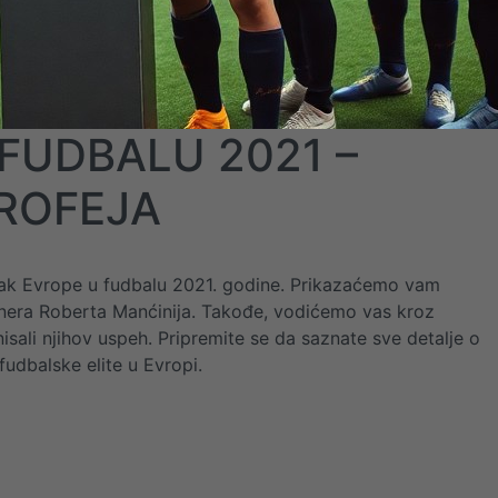
 FUDBALU 2021 –
TROFEJA
rvak Evrope u fudbalu 2021. godine. Prikazaćemo vam
u trenera Roberta Manćinija. Takođe, vodićemo vas kroz
inisali njihov uspeh. Pripremite se da saznate sve detalje o
udbalske elite u Evropi.