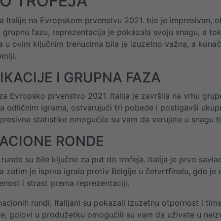
DO TROFEJA
ja Italije na Evropskom prvenstvu 2021. bio je impresivan,
e i grupnu fazu, reprezentacija je pokazala svoju snagu, a t
 u ovim ključnim trenucima bila je izuzetno važna, a konač
mlji.
IKACIJE I GRUPNA FAZA
 za Evropsko prvenstvo 2021. Italija je završila na vrhu gru
 sa odličnim igrama, ostvarujući tri pobede i postigavši uk
presivne statistike omogućile su vam da verujete u snagu tim
NACIONE RONDE
runde su bile ključne za put do trofeja. Italija je prvo savl
 zatim je isprva igrala protiv Belgije u četvrtfinalu, gde je
nost i strast prema reprezentaciji.
cionih rundi, Italijani su pokazali izuzetnu otpornost i tim
ije, golovi u produžetku omogućili su vam da uživate u neiz