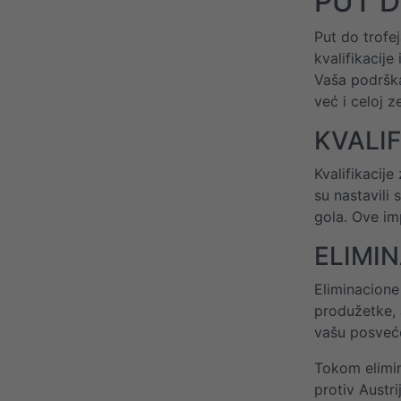
PUT 
Put do trofe
kvalifikacij
Vaša podrška
već i celoj ze
KVALIF
Kvalifikacije
su nastavili
gola. Ove im
ELIMI
Eliminacione 
produžetke, a
vašu posveće
Tokom elimina
protiv Austr