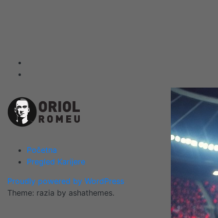
Skip
to
content
Početna
Pregled Karijere
Proudly powered by WordPress
Theme: razia by ashathemes.