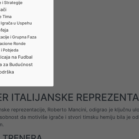
 i Strategije
rači
e Tima
 Igrača u Uspehu
feja
ikacije i Grupna Faza
nacione Ronde
 i Pobjeda
icaja na Fudbal
a za Budućnost
Podrška
R ITALIJANSKE REPREZENTA
janske reprezentacije, Roberto Mancini, odigrao je ključnu
bnost da motiviše igrače i stvori timsku hemiju bila je odlu
n.
L TRENERA