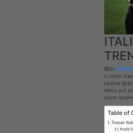
ITAL
TREN
On
04/18/
U ovom člank
ključne igrač
njihov put do
ovom izvanre
Table of 
Trener Ita
Profil 