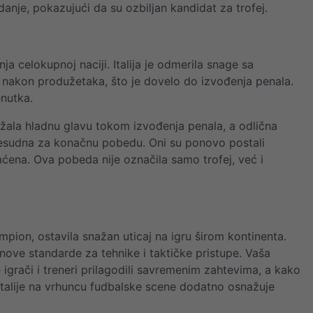
anje, pokazujući da su ozbiljan kandidat za trofej.
 celokupnoj naciji. Italija je odmerila snage sa
 nakon produžetaka, što je dovelo do izvođenja penala.
enutka.
držala hladnu glavu tokom izvođenja penala, a odlična
presudna za konačnu pobedu. Oni su ponovo postali
amćena. Ova pobeda nije označila samo trofej, već i
šampion, ostavila snažan uticaj na igru širom kontinenta.
nove standarde za tehnike i taktičke pristupe. Vaša
igrači i treneri prilagodili savremenim zahtevima, a kako
 Italije na vrhuncu fudbalske scene dodatno osnažuje