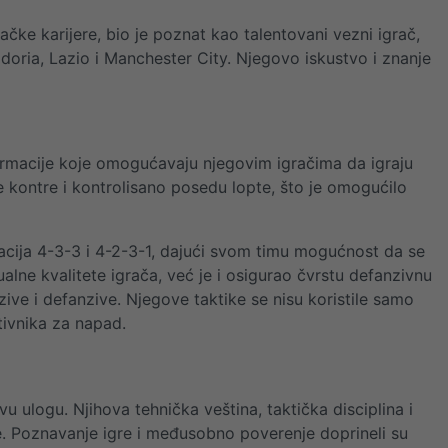
ačke karijere, bio je poznat kao talentovani vezni igrač,
doria, Lazio i Manchester City. Njegovo iskustvo i znanje
 formacije koje omogućavaju njegovim igračima da igraju
ze kontre i kontrolisano posedu lopte, što je omogućilo
cija 4-3-3 i 4-2-3-1, dajući svom timu mogućnost da se
ualne kvalitete igrača, već je i osigurao čvrstu defanzivnu
zive i defanzive. Njegove taktike se nisu koristile samo
tivnika za napad.
ivu ulogu. Njihova tehnička veština, taktička disciplina i
e. Poznavanje igre i međusobno poverenje doprineli su