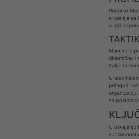
Roberto Manc
a kasnije se
o igri doprin
TAKTIK
Mancini je p
dinamično i 
Italiji da d
U utakmicama
prilagodi raz
organizaciju
za postizanj
KLJUČ
U osvajanju 
sposobnost d