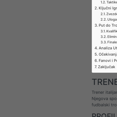
Taktike
Ključni Ig
Zvezd
Uloga
Put do Tro
Kvalif
Elimi
Finale
Analiza Ut
Očekivanj
Fanovi i 
Zaključak
TRENE
Trener itali
Njegova sposo
fudbalski tro
PROFI