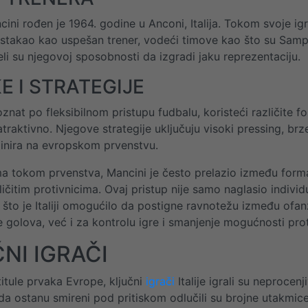
ini rođen je 1964. godine u Anconi, Italija. Tokom svoje igr
 istakao kao uspešan trener, vodeći timove kao što su Samp
eli su njegovoj sposobnosti da izgradi jaku reprezentaciju.
E I STRATEGIJE
oznat po fleksibilnom pristupu fudbalu, koristeći različite
atraktivno. Njegove strategije uključuju visoki pressing, br
ominira na evropskom prvenstvu.
 tokom prvenstva, Mancini je često prelazio između forma
ličitim protivnicima. Ovaj pristup nije samo naglasio individ
, što je Italiji omogućilo da postigne ravnotežu između ofan
e golova, već i za kontrolu igre i smanjenje mogućnosti pro
NI IGRAČI
titule prvaka Evrope, ključni
igrači
Italije igrali su neprocenj
a ostanu smireni pod pritiskom odlučili su brojne utakmic