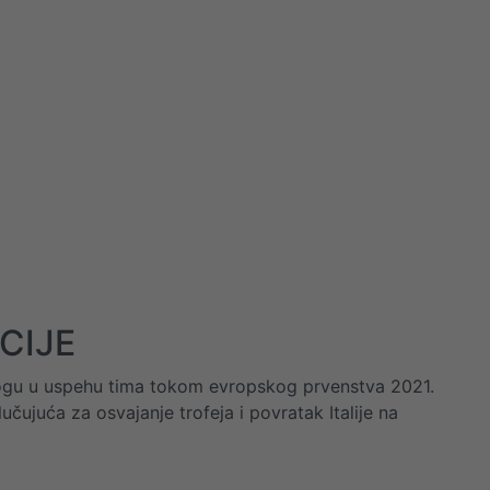
CIJE
 ulogu u uspehu tima tokom evropskog prvenstva 2021.
čujuća za osvajanje trofeja i povratak Italije na