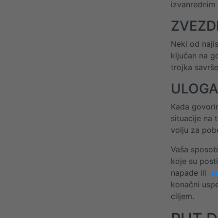
izvanrednim 
ZVEZD
Neki od naji
ključan na g
trojka savrše
ULOGA
Kada govorim
situacije na
volju za pobe
Vaša sposob
koje su posti
napade ili
na
konačni uspe
ciljem.