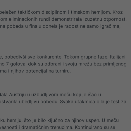
 obeležen taktičkom disciplinom i timskom hemijom. Kroz
okom eliminacionih rundi demonstrirala izuzetnu otpornost.
na pobeda u finalu donela je radost ne samo igračima,
pe, pobedivši sve konkurente. Tokom grupne faze, Italijani
upno 7 golova, dok su odbranili svoju mrežu bez primljenog
a i njihov potencijal na turniru.
adala Austriju u uzbudljivom meču koji je išao u
 ostvarila ubedljivu pobedu. Svaka utakmica bila je test za
sku hemiju, što je bilo ključno za njihov uspeh. U meču
vesnosti i dramatičnim trenucima. Kontinuirano su se