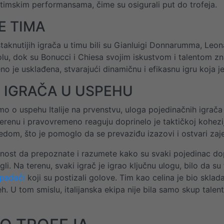
timskim performansama, čime su osigurali put do trofeja.
E TIMA
staknutijih igrača u timu bili su Gianluigi Donnarumma, Le
olu, dok su Bonucci i Chiesa svojim iskustvom i talentom z
no je usklađena, stvarajući dinamičnu i efikasnu igru koja j
 IGRAČA U USPEHU
o o uspehu Italije na prvenstvu, uloga pojedinačnih igrača
 terenu i pravovremeno reaguju doprinelo je taktičkoj kohezi
dom, što je pomoglo da se prevaziđu izazovi i ostvari zajedn
nost da prepoznate i razumete kako su svaki pojedinac d
gli. Na terenu, svaki igrač je igrao ključnu ulogu, bilo da su 
padači
koji su postizali golove. Tim kao celina je bio skla
h. U tom smislu, italijanska ekipa nije bila samo skup tale