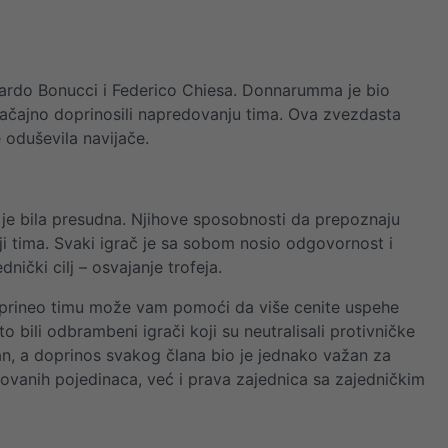
onardo Bonucci i Federico Chiesa. Donnarumma je bio
načajno doprinosili napredovanju tima. Ova zvezdasta
e oduševila navijače.
 je bila presudna. Njihove sposobnosti da prepoznaju
ji tima. Svaki igrač je sa sobom nosio odgovornost i
ički cilj – osvajanje trofeja.
oprineo timu može vam pomoći da više cenite uspehe
to bili odbrambeni igrači koji su neutralisali protivničke
dan, a doprinos svakog člana bio je jednako važan za
ntovanih pojedinaca, već i prava zajednica sa zajedničkim