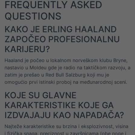
FREQUENTLY ASKED
QUESTIONS
KAKO JE ERLING HAALAND
ZAPOČEO PROFESIONALNU
KARIJERU?
Haaland je počeo u lokalnom norveškom klubu Bryne,
nastavio u Moldeu gde je radio na taktičkom razvoju, a
zatim je prešao u Red Bull Salzburg koji mu je
omogućio prvi istinski proboj na međunarodnoj sceni.
KOJE SU GLAVNE
KARAKTERISTIKE KOJE GA
IZDVAJAJU KAO NAPADAČA?
Najteže karakteristike su brzina i eksplozivnost, visina
i fizička snaga, preciznost u završnicama (obe noge i