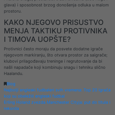
glava) i sposobnost brzog donošenja odluka u malom
prostoru.
KAKO NJEGOVO PRISUSTVO
MENJA TAKTIKU PROTIVNIKA
I TIMOVA UOPŠTE?
Protivnici često moraju da posvete dodatne igrače
njegovom markiranju, što otvara prostor za saigrače;
klubovi prilagođavaju treninge i regrutovanje da bi
našli napadače koji kombinuju snagu i tehniku slično
Haalandu.
Blog
POST
Najbolji engleski fudbaleri svih vremena: Top 20 igrača
koji su obeležili engleski fudbal
NAVIGATION
Erling Holand zvezda Manchester Cityja: put do titula i
rekorda