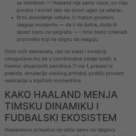
sa tehnikom — Haaland nije samo visok; on cilja
prostor i koristi telo da stvori ugao za udarac.
Brzo donošenje odluka: U malom prostoru
reaguje munjevito — da li da šutira, doda ili
spusti loptu za saigrača — i time često iznenadi
protivnike koji ne stignu da reaguju.
Osim ovih elemenata, rad na snazi i kondiciji
omogućava mu da u završnicama ostaje sveži, a
treninzi situacionih završnica (1-na-1, preseci iz
prekida, simulacije visokog pritiska) podižu procent
realizacije u ključnim momentima.
KAKO HAALAND MENJA
TIMSKU DINAMIKU I
FUDBALSKI EKOSISTEM
Haalandovo prisustvo ne utiče samo na njegovu