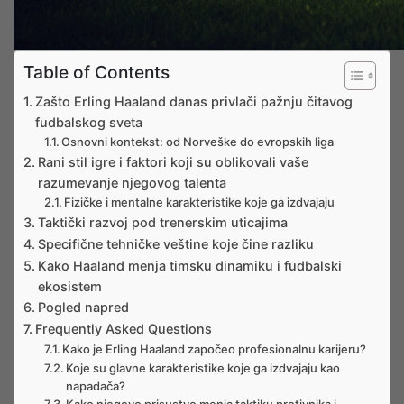
Table of Contents
Zašto Erling Haaland danas privlači pažnju čitavog
fudbalskog sveta
Osnovni kontekst: od Norveške do evropskih liga
Rani stil igre i faktori koji su oblikovali vaše
razumevanje njegovog talenta
Fizičke i mentalne karakteristike koje ga izdvajaju
Taktički razvoj pod trenerskim uticajima
Specifične tehničke veštine koje čine razliku
Kako Haaland menja timsku dinamiku i fudbalski
ekosistem
Pogled napred
Frequently Asked Questions
Kako je Erling Haaland započeo profesionalnu karijeru?
Koje su glavne karakteristike koje ga izdvajaju kao
napadača?