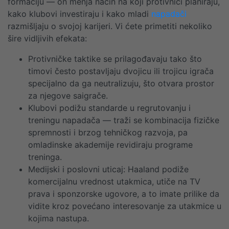
formaciju — on menja način na koji protivnici planiraju,
kako klubovi investiraju i kako mladi
napadači
razmišlјaju o svojoj karijeri. Vi ćete primetiti nekoliko
šire vidljivih efekata:
Protivničke taktike se prilagođavaju tako što
timovi često postavljaju dvojicu ili trojicu igrača
specijalno da ga neutralizuju, što otvara prostor
za njegove saigrače.
Klubovi podižu standarde u regrutovanju i
treningu napadača — traži se kombinacija fizičke
spremnosti i brzog tehničkog razvoja, pa
omladinske akademije revidiraju programe
treninga.
Medijski i poslovni uticaj: Haaland podiže
komercijalnu vrednost utakmica, utiče na TV
prava i sponzorske ugovore, a to imate prilike da
vidite kroz povećano interesovanje za utakmice u
kojima nastupa.