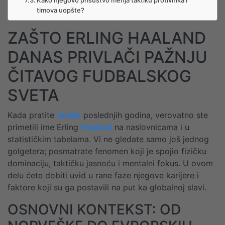
Kako njegovo prisustvo menja taktiku protivnika i
timova uopšte?
ZAŠTO ERLING HAALAND
DANAS PRIVLAČI PAŽNJU
ČITAVOG FUDBALSKOG
SVETA
Kada pratite
fudbal
poslednjih godina, verovatno ste
primetili ime Erling
Haaland
na naslovnicama i u
statističkim tabelama. Vi ne gledate samo još jednog
golgetera; posmatrate fenomen koji je spojio fizičku
dominaciju, taktičku jasnoću i mentalni fokus. U ovom
delu ćete dobiti uvid u rane faze njegove karijere i
faktore koji su ga postavili na put ka globalnoj slavi.
OSNOVNI KONTEKST: OD