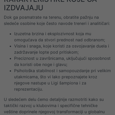
IZDVAJAJU
Dok ga posmatrate na terenu, obratite pažnju na
sledeće osobine koje često navode treneri i analitičari:
Izuzetna brzina i eksplozivnost koja mu
omogućava da stvori prednost nad odbranom;
Visina i snaga, koje koristi za osvojavanje duela i
zadržavanje lopte pod pritiskom;
Preciznost u završnicama, uključujući sposobnost
da koristi obe noge i glavu;
Psihološka stabilnost i samopouzdanje pri velikim
utakmicama, što vi lako prepoznajete kroz
njegove nastupe u Ligi šampiona i za
reprezentaciju.
U sledećem delu ćemo detaljnije razmotriti kako su
taktički razvoj u klubovima i specifične tehničke
veštine doprinele njegovoj transformaciji u globalnu