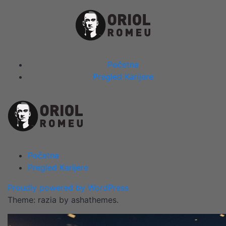
Skip
to
content
Close
Početna
Menu
Pregled Karijere
Početna
Pregled Karijere
Proudly powered by WordPress
Theme: razia by ashathemes.