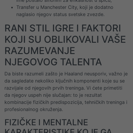
ime postalo sinonim za efikasnost u špicu;
Transfer u Manchester City, koji je dodatno
naglasio njegov status svetske zvezde.
RANI STIL IGRE I FAKTORI
KOJI SU OBLIKOVALI VAŠE
RAZUMEVANJE
NJEGOVOG TALENTA
Da biste razumeli zašto je Haaland neusporiv, važno je
da sagledate nekoliko ključnih komponenti koje su se
razvijale od njegovih prvih treninga. Vi ćete primetiti
da njegov uspeh nije slučajan: to je rezultat
kombinacije fizičkih predispozicija, tehničkih treninga i
profesionalnog okruženja.
FIZIČKE I MENTALNE
KARAKTERISTIKE KOJE GA