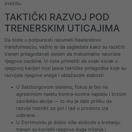
zvezdu.
TAKTIČKI RAZVOJ POD
TRENERSKIM UTICAJIMA
Da biste u potpunosti razumeli Haalandovu
transformaciju, važno je da sagledate kako su različiti
treneri prilagođavali sistem da maksimalno iskoriste
njegove osobine. Vi ćete primetiti da svaki korak u
njegovoj karijeri nosi jasne taktičke prilagodbe koje su
razvijale njegove snage i ublažavale slabosti.
U Salzburgovom sistemu, fokus je bio na
agresivnom naletu kontra-kontra napadu i brzom
završetku akcija — to mu je dalo priliku da
razvije instinkt za gol i rad u prostoru iza
odbrane.
U Dortmundu je dobio više slobode u kretanju:
treneri su koristili njegove duge trčanja i