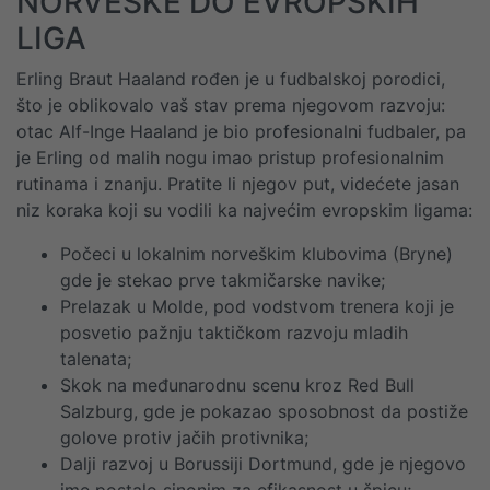
NORVEŠKE DO EVROPSKIH
LIGA
Erling Braut Haaland rođen je u fudbalskoj porodici,
što je oblikovalo vaš stav prema njegovom razvoju:
otac Alf-Inge Haaland je bio profesionalni fudbaler, pa
je Erling od malih nogu imao pristup profesionalnim
rutinama i znanju. Pratite li njegov put, videćete jasan
niz koraka koji su vodili ka najvećim evropskim ligama:
Počeci u lokalnim norveškim klubovima (Bryne)
gde je stekao prve takmičarske navike;
Prelazak u Molde, pod vodstvom trenera koji je
posvetio pažnju taktičkom razvoju mladih
talenata;
Skok na međunarodnu scenu kroz Red Bull
Salzburg, gde je pokazao sposobnost da postiže
golove protiv jačih protivnika;
Dalji razvoj u Borussiji Dortmund, gde je njegovo