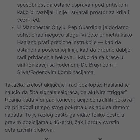
sposobnost da ostane uspravan pod pritiskom
kako bi razbijali linije i stvarali prostor za krila i
vezni red.
U Manchester Cityju, Pep Guardiola je dodatno
sofisticirao njegovu ulogu. Vi ćete primetiti kako
Haaland prati precizne instrukcije — kad da
ostane na poslednjoj liniji, kad da dropne dublje
radi privlačenja bekova, i kako da se kreće u
sinhronizaciji sa Fodenom, De Bruyneom i
Silva/Fodenovim kombinacijama.
Taktička zrelost uključuje i rad bez lopte: Haaland je
naučio da čita signale saigrača, da aktivira “trigger”
trčanja kada vidi pad koncentracije centralnih bekova i
da prilagodi tempo svog pokreta u skladu sa ritmom
napada. To je razlog zašto ga vidite toliko često u
pravim pozicijama u 16-ercu, čak i protiv čvrstih
defanzivnih blokova.