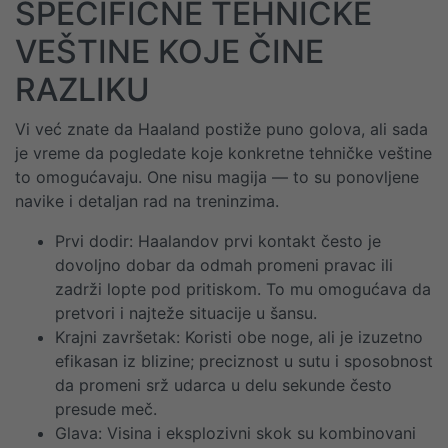
SPECIFIČNE TEHNIČKE
VEŠTINE KOJE ČINE
RAZLIKU
Vi već znate da Haaland postiže puno golova, ali sada
je vreme da pogledate koje konkretne tehničke veštine
to omogućavaju. One nisu magija — to su ponovljene
navike i detaljan rad na treninzima.
Prvi dodir: Haalandov prvi kontakt često je
dovoljno dobar da odmah promeni pravac ili
zadrži lopte pod pritiskom. To mu omogućava da
pretvori i najteže situacije u šansu.
Krajni završetak: Koristi obe noge, ali je izuzetno
efikasan iz blizine; preciznost u sutu i sposobnost
da promeni srž udarca u delu sekunde često
presude meč.
Glava: Visina i eksplozivni skok su kombinovani