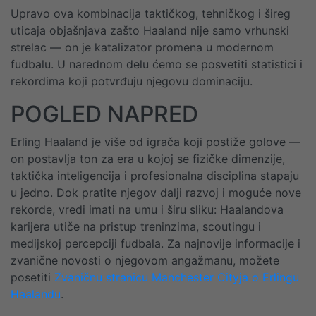
Upravo ova kombinacija taktičkog, tehničkog i šireg
uticaja objašnjava zašto Haaland nije samo vrhunski
strelac — on je katalizator promena u modernom
fudbalu. U narednom delu ćemo se posvetiti statistici i
rekordima koji potvrđuju njegovu dominaciju.
POGLED NAPRED
Erling Haaland je više od igrača koji postiže golove —
on postavlja ton za era u kojoj se fizičke dimenzije,
taktička inteligencija i profesionalna disciplina stapaju
u jedno. Dok pratite njegov dalji razvoj i moguće nove
rekorde, vredi imati na umu i širu sliku: Haalandova
karijera utiče na pristup treninzima, scoutingu i
medijskoj percepciji fudbala. Za najnovije informacije i
zvanične novosti o njegovom angažmanu, možete
posetiti
Zvaničnu stranicu Manchester Cityja o Erlingu
Haalandu
.