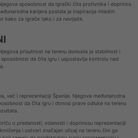
egova sposobnost da igrački čita protivnika i doprinos
međunarodna karijera postala je inspiracija mladim
or kako za igrače tako i za navijače.
I
Njegova prisutnost na terenu donosila je stabilnost i
sposobnost da čita igru i uspostavlja kontrolu nad
ma.
a, već i reprezentaciji Španije. Njegova međunarodna
posobnost da čita igru i donosi prave odluke na terenu
ezultata.
priču o predanosti, odanosti i doprinosu reprezentaciji
ičenja i ostvari značajan uticaj na terenu čini ga
koji sanjaju da predstavljaju svoju reprezentaciju i