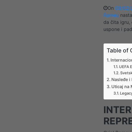
On
09/02/
Romeu
nasta
da čita igru,
uspone i pad
Table of 
Internacio
UEFA E
Svetsk
Nasleđe i 
Uticaj na
Legacy
INTE
REPR