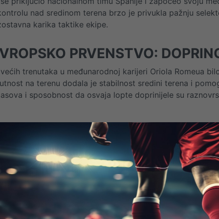
se priključio nacionalnom timu Španije i započeo svoju međ
kontrolu nad sredinom terena brzo je privukla pažnju selekt
zostavna karika taktike ekipe.
EVROPSKO PRVENSTVO: DOPRI
većih trenutaka u međunarodnoj karijeri Oriola Romeua bi
utnost na terenu dodala je stabilnost sredini terena i po
 pasova i sposobnost da osvaja lopte doprinijele su raznovrs