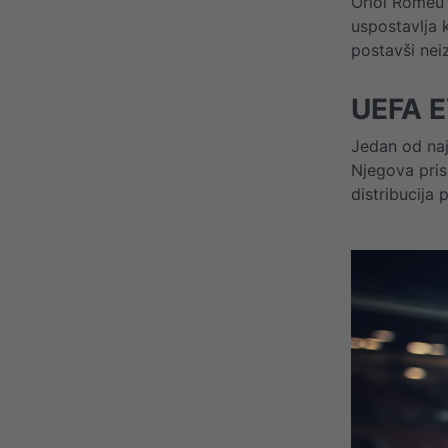
Oriol Romeu 
uspostavlja 
postavši nei
UEFA 
Jedan od naj
Njegova pris
distribucija