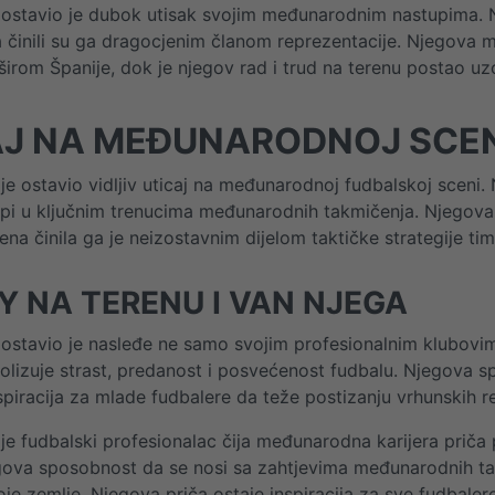
ostavio je dubok utisak svojim međunarodnim nastupima. Nj
ma činili su ga dragocjenim članom reprezentacije. Njegova 
širom Španije, dok je njegov rad i trud na terenu postao uz
AJ NA MEĐUNARODNOJ SCEN
je ostavio vidljiv uticaj na međunarodnoj fudbalskoj sceni. 
ipi u ključnim trenucima međunarodnih takmičenja. Njegova 
ena činila ga je neizostavnim dijelom taktičke strategije ti
Y NA TERENU I VAN NJEGA
ostavio je nasleđe ne samo svojim profesionalnim klubovim
bolizuje strast, predanost i posvećenost fudbalu. Njegova s
nspiracija za mlade fudbalere da teže postizanju vrhunskih r
je fudbalski profesionalac čija međunarodna karijera priča 
gova sposobnost da se nosi sa zahtjevima međunarodnih takm
e zemlje. Njegova priča ostaje inspiracija za sve fudbalere 