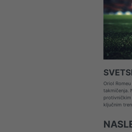
SVETS
Oriol Romeu 
takmičenja. 
protivničkim
ključnim tre
NASLE