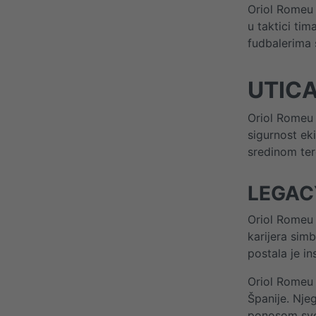
Oriol Romeu 
u taktici ti
fudbalerima 
UTIC
Oriol Romeu 
sigurnost ek
sredinom ter
LEGAC
Oriol Romeu 
karijera sim
postala je i
Oriol Romeu 
Španije. Nje
ponosom svoj