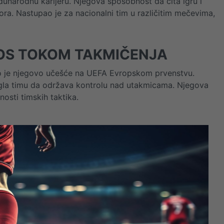
unarodnu karijeru. Njegova sposobnost da čita igru i
ora. Nastupao je za nacionalni tim u različitim mečevima,
NOS TOKOM TAKMIČENJA
lo je njegovo učešće na UEFA Evropskom prvenstvu.
mogla timu da održava kontrolu nad utakmicama. Njegova
nosti timskih taktika.