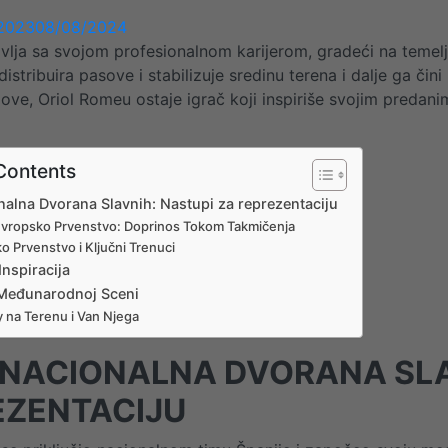
2023
08/08/2024
vlja sa svojom profesionalnom karijerom, gradeći na teme
 distribuira pasove i stabilizuje sredinu terena i dalje ga či
ove, Oriol Romeu ostaje igrač koji inspiriše svojim predan
Contents
nalna Dvorana Slavnih: Nastupi za reprezentaciju
vropsko Prvenstvo: Doprinos Tokom Takmičenja
o Prvenstvo i Ključni Trenuci
Inspiracija
 Međunarodnoj Sceni
 na Terenu i Van Njega
RNACIONALNA DVORANA SLA
EZENTACIJU