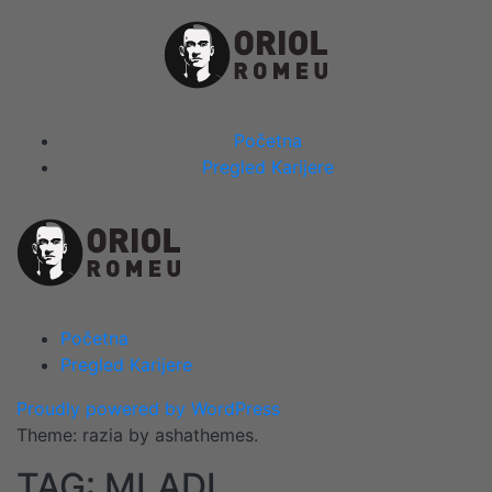
Skip
to
content
Close
Početna
Menu
Pregled Karijere
Početna
Pregled Karijere
Proudly powered by WordPress
Theme: razia by ashathemes.
TAG:
MLADI