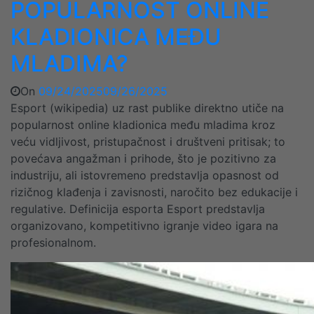
POPULARNOST ONLINE
KLADIONICA MEĐU
MLADIMA?
On
09/24/2025
09/26/2025
Esport (wikipedia) uz rast publike direktno utiče na
popularnost online kladionica među mladima kroz
veću vidljivost, pristupačnost i društveni pritisak; to
povećava angažman i prihode, što je pozitivno za
industriju, ali istovremeno predstavlja opasnost od
rizičnog klađenja i zavisnosti, naročito bez edukacije i
regulative. Definicija esporta Esport predstavlja
organizovano, kompetitivno igranje video igara na
profesionalnom.