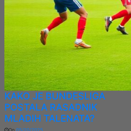
KAKO JE BUNDESLIGA
POSTALA RASADNIK
MLADIH TALENATA?
On
05/20/2025